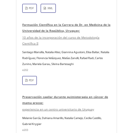
PDF
XML
Formación Científica en la Carrera de Dr. en Medicina de la
Universidad de la República, Uruguay:
10 años de la incorporación del curso de Metodología
Científica II
Santiago Mansilla, Natalia Altez, Giannina Agustoni, Elisa Baltar, Natalia
Rodríguez, Florencia Velázquez, Matías Zanolli, Rafael Radi, Carlos
Zunino, Mariela Garau, Silvina Bartesaghi
e202
PDF
Preservación capilar durante quimioterapia en cáncer de
mama precoz:
experiencia en un centro universitario de Uruguay
Melanie García, Dahiana Amarillo, Natalia Camejo, Cecilia Castillo,
Gabriel Krygier
e203