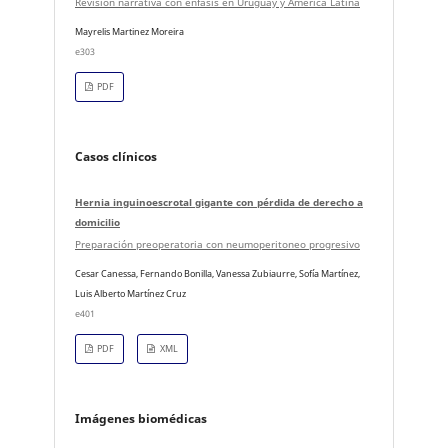
Revisión narrativa con énfasis en Uruguay y América Latina
Mayrelis Martinez Moreira
e303
PDF
Casos clínicos
Hernia inguinoescrotal gigante con pérdida de derecho a
domicilio
Preparación preoperatoria con neumoperitoneo progresivo
Cesar Canessa, Fernando Bonilla, Vanessa Zubiaurre, Sofía Martínez,
Luis Alberto Martínez Cruz
e401
PDF
XML
Imágenes biomédicas