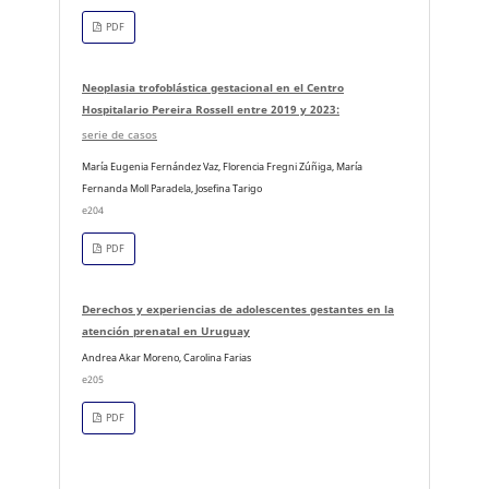
PDF
Neoplasia trofoblástica gestacional en el Centro
Hospitalario Pereira Rossell entre 2019 y 2023:
serie de casos
María Eugenia Fernández Vaz, Florencia Fregni Zúñiga, María
Fernanda Moll Paradela, Josefina Tarigo
e204
PDF
Derechos y experiencias de adolescentes gestantes en la
atención prenatal en Uruguay
Andrea Akar Moreno, Carolina Farias
e205
PDF