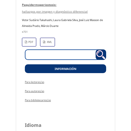
Paquidermoperiostosis:
hallazgos por imagen y diagnóstico diferencial
Victor Sudário Takahashi, Laura Gabriela Silva, José Luiz Masson de
Almeida Prado, Márcio Duarte
e701
PDF
XML
INFORMACIÓN
Para lectores/as
Para autores/as
Para bibliotecarios/as
Idioma