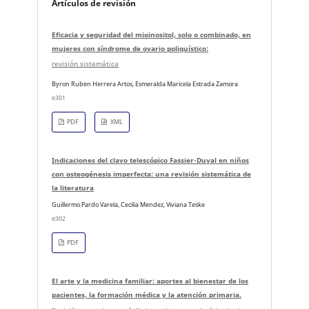
Artículos de revisión
Eficacia y seguridad del mioinositol, solo o combinado, en
mujeres con síndrome de ovario poliquístico:
revisión sistemática
Byron Ruben Herrera Artos, Esmeralda Maricela Estrada Zamora
e301
PDF
XML
Indicaciones del clavo telescópico Fassier-Duval en niños
con osteogénesis imperfecta: una revisión sistemática de
la literatura
Guillermo Pardo Varela, Cecilia Mendez, Viviana Teske
e302
PDF
El arte y la medicina familiar: aportes al bienestar de los
pacientes, la formación médica y la atención primaria.