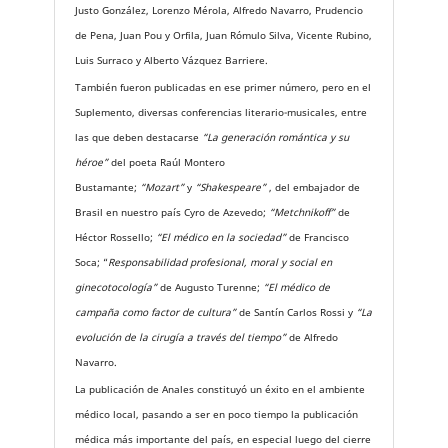
Justo González, Lorenzo Mérola, Alfredo Navarro, Prudencio
de Pena, Juan Pou y Orfila, Juan Rómulo Silva, Vicente Rubino,
Luis Surraco y Alberto Vázquez Barriere.
También fueron publicadas en ese primer número, pero en el
Suplemento, diversas conferencias literario-musicales, entre
las que deben destacarse
“La generación romántica y su
héroe”
del poeta Raúl Montero
Bustamante;
“Mozart”
y
“Shakespeare”
, del embajador de
Brasil en nuestro país Cyro de Azevedo;
“Metchnikoff”
de
Héctor Rossello;
“El médico en la sociedad”
de Francisco
Soca; “
Responsabilidad profesional, moral y social en
ginecotocología”
de Augusto Turenne;
“El médico de
campaña como factor de cultura”
de Santín Carlos Rossi y
“La
evolución de la cirugía a través del tiempo”
de Alfredo
Navarro.
La publicación de Anales constituyó un éxito en el ambiente
médico local, pasando a ser en poco tiempo la publicación
médica más importante del país, en especial luego del cierre