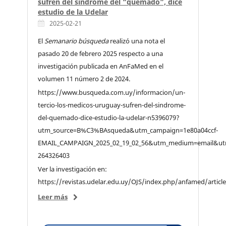
sufren del síndrome del “quemado”, dice
estudio de la Udelar
2025-02-21
El
Semanario búsqueda
realizó una nota el
pasado 20 de febrero 2025 respecto a una
investigación publicada en AnFaMed en el
volumen 11 número 2 de 2024.
https://www.busqueda.com.uy/informacion/un-
tercio-los-medicos-uruguay-sufren-del-sindrome-
del-quemado-dice-estudio-la-udelar-n5396079?
utm_source=B%C3%BAsqueda&utm_campaign=1e80a04ccf-
EMAIL_CAMPAIGN_2025_02_19_02_56&utm_medium=email&utm
264326403
Ver la investigación en:
https://revistas.udelar.edu.uy/OJS/index.php/anfamed/articl
Leer más