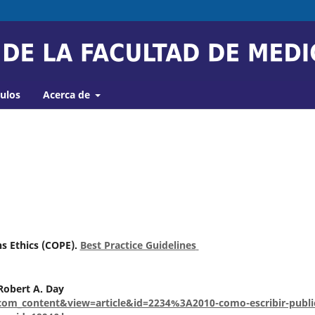
culos
Acerca de
s Ethics (COPE).
Best Practice Guidelines
 Robert A. Day
om_content&view=article&id=2234%3A2010-como-escribir-publi