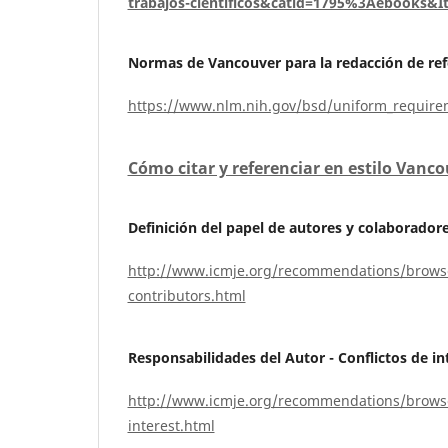
trabajos-cientificos&catid=1795%3Aebooks&
Normas de Vancouver para la redacción de refe
https://www.nlm.nih.gov/bsd/uniform_require
Cómo citar y referenciar en estilo Vanc
Definición del papel de autores y colaborador
http://www.icmje.org/recommendations/browse/r
contributors.html
Responsabilidades del Autor - Conflictos de in
http://www.icmje.org/recommendations/browse/ro
interest.html