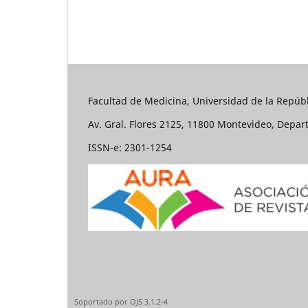
Facultad de Medicina, Universidad de la Repúbl
Av. Gral. Flores 2125, 11800 Montevideo, Depa
ISSN-e: 2301-1254
Soportado por OJS 3.1.2-4