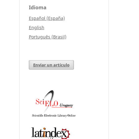
Idioma
Español (España)
English
Português (Brasil)
Enviar un artículo