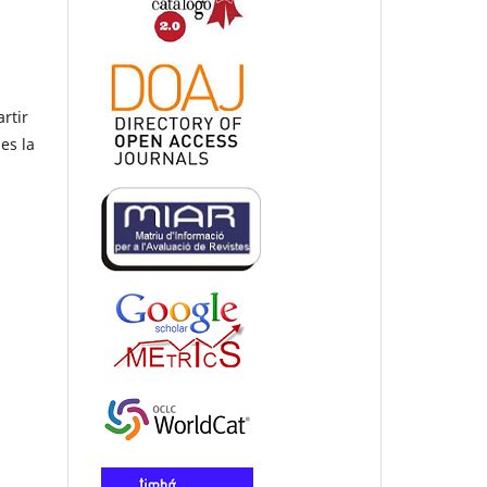
rtir
es la