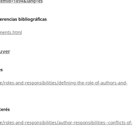
Itemid=1894&lang=es
rencias bibliográficas
ments.html
ouver
es
oles-and-responsibilities/defining-the-role-of-authors-and-
terés
les-and-responsibilities/author-responsibilities--conflicts-of-