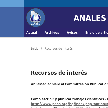
Actual
Archivos
Avisos
Envío de artí
Inicio
/
Recursos de interés
Recursos de interés
AnFaMed adhiere al Committee on Publication
Cómo escribir y publicar trabajos científicos -
http://www.paho.org/hq/index.php?option=c