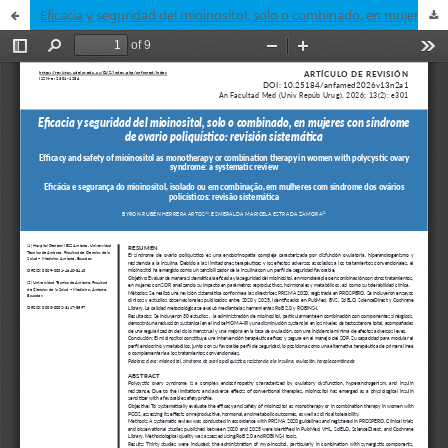
Eficacia y seguridad del mioinositol, solo o combinado, en mujeres con síndrome de ovario poliquístico: