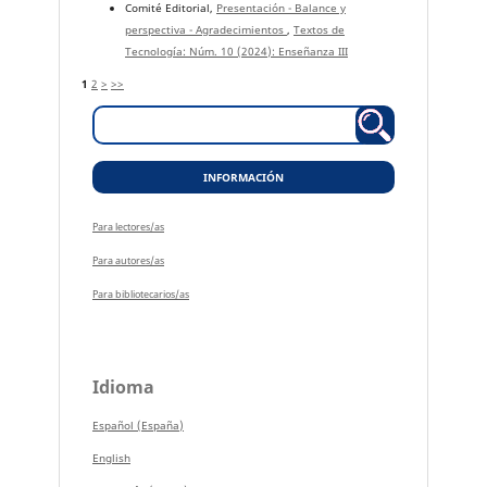
Comité Editorial,
Presentación - Balance y
perspectiva - Agradecimientos
,
Textos de
Tecnología: Núm. 10 (2024): Enseñanza III
1
2
>
>>
INFORMACIÓN
Para lectores/as
Para autores/as
Para bibliotecarios/as
Idioma
Español (España)
English