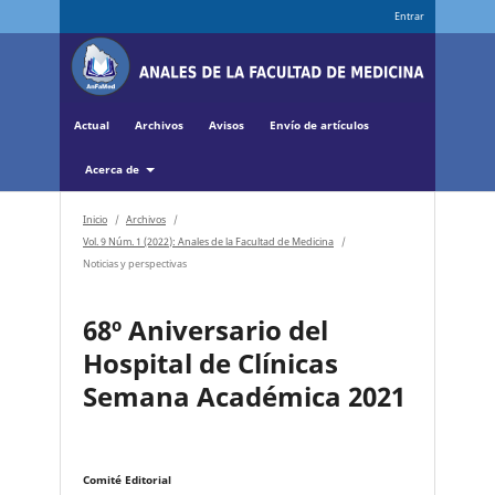
Entrar
Actual
Archivos
Avisos
Envío de artículos
Acerca de
Inicio
/
Archivos
/
Vol. 9 Núm. 1 (2022): Anales de la Facultad de Medicina
/
Noticias y perspectivas
68º Aniversario del
Hospital de Clínicas
Semana Académica 2021
Comité Editorial