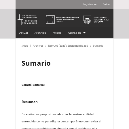
Registrarse
Entrar
Actual
Archivos
Avisos
Acerca de
Inicio
/
Archivos
/
Núm. 06 (2023): Sustentabilidad I
/
Sumario
Sumario
Comité Editorial
Resumen
Este año nos propusimos abordar la sustentabilidad
entendida como paradigma contemporáneo que revisa el
quehacer tecnológico en sinergia con el ambiente y la