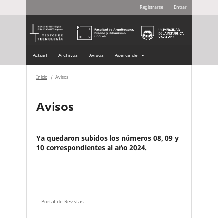
Registrarse
Entrar
Actual
Archivos
Avisos
Acerca de
Inicio
/
Avisos
Avisos
Ya quedaron subidos los números 08, 09 y
10 correspondientes al año 2024.
Portal de Revistas