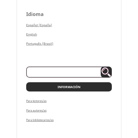
Idioma
Español (España)
English
Português (Brasil)
INFORMACIÓN
Para lectores/as
Para autores/as
Para bibliotecarios/as