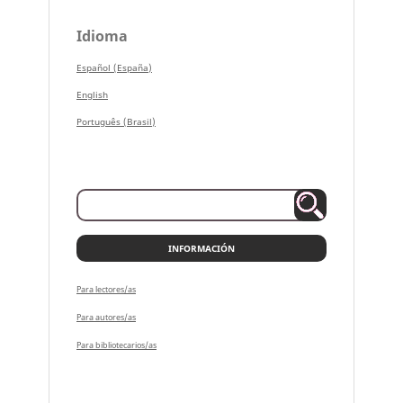
Idioma
Español (España)
English
Português (Brasil)
INFORMACIÓN
Para lectores/as
Para autores/as
Para bibliotecarios/as