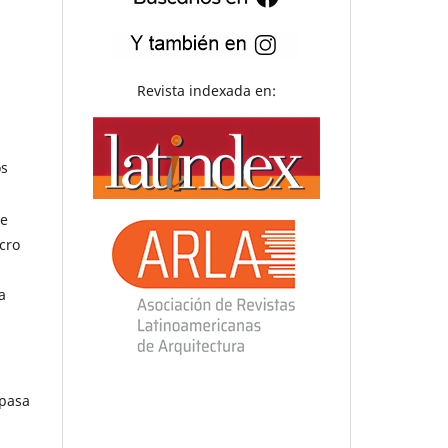
Revista indexada en:
os
 e
cro
s
a
 pasa