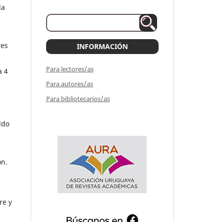
la
res
INFORMACIÓN
Para lectores/as
a 4
Para autores/as
Para bibliotecarios/as
ldo
ón.
re y