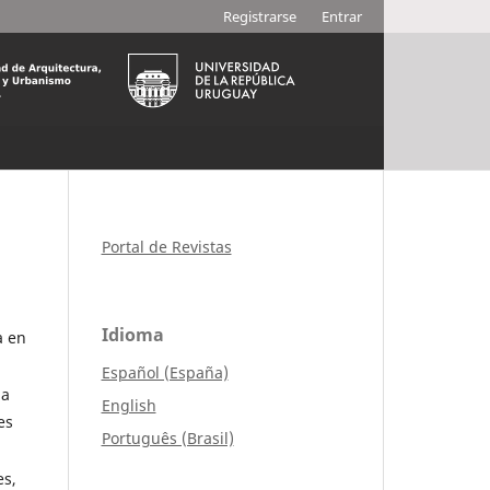
Registrarse
Entrar
Portal de Revistas
Idioma
a en
Español (España)
 a
English
es
Português (Brasil)
es,