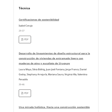
Técnica
Certificaciones de sostenibilidad
Isabel Corujo
29-37
PDF
Desarrollo de lineamientos de diseño estructural para la
construcción de viviendas de entramado ligero con
maderas de pino y eucalipto de Uruguay
Laura Moya, Silvia Böthig, Juan José Fontana, Jorge Franco, Daniel
Godoy, Stephany Arrejuría, Mariana Saura, Virginia Vila, Valentina
Penadés
39-46
PDF
Una mirada holística. Hacia una construcción sostenible