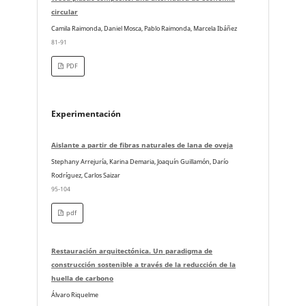
circular
Camila Raimonda, Daniel Mosca, Pablo Raimonda, Marcela Ibáñez
81-91
PDF
Experimentación
Aislante a partir de fibras naturales de lana de oveja
Stephany Arrejuría, Karina Demaria, Joaquín Guillamón, Darío
Rodríguez, Carlos Saizar
95-104
pdf
Restauración arquitectónica. Un paradigma de
construcción sostenible a través de la reducción de la
huella de carbono
Álvaro Riquelme