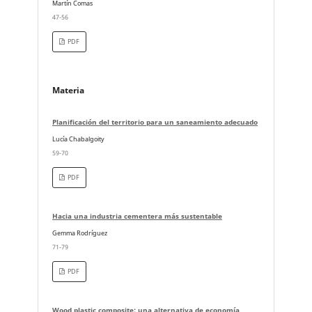
Martín Comas
47-56
PDF
Materia
Planificación del territorio para un saneamiento adecuado
Lucía Chabalgoity
59-70
PDF
Hacia una industria cementera más sustentable
Gemma Rodríguez
71-79
PDF
Wood plastic composite: una alternativa de economía