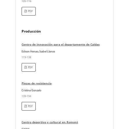
105-116
PDF
Producción
Centro de innovación para el departamento de Caldas
Edison Henao, Isabel Llanos
119-138
PDF
Piezas de resistencia
Cristina Gonzalo
139-156
PDF
Centro deportivo y cultural en Romont