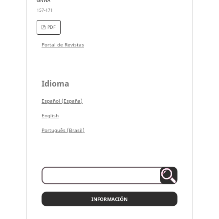
GNWA
157-171
PDF
Portal de Revistas
Idioma
Español (España)
English
Português (Brasil)
INFORMACIÓN