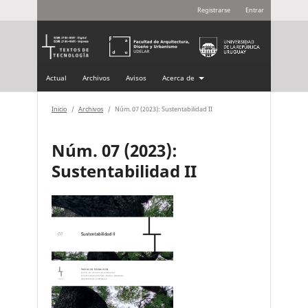
Registrarse
Entrar
Actual
Archivos
Avisos
Acerca de
Inicio
/
Archivos
/
Núm. 07 (2023): Sustentabilidad II
Núm. 07 (2023):
Sustentabilidad II