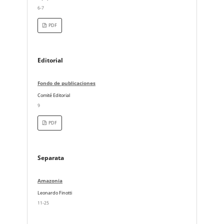
6-7
PDF
Editorial
Fondo de publicaciones
Comité Editorial
9
PDF
Separata
Amazonia
Leonardo Finotti
11-25