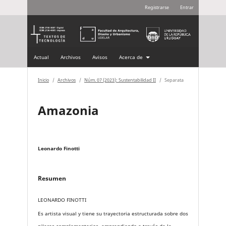
Registrarse
Entrar
Actual
Archivos
Avisos
Acerca de
Inicio
/
Archivos
/
Núm. 07 (2023): Sustentabilidad II
/
Separata
Amazonia
Leonardo Finotti
Resumen
LEONARDO FINOTTI
Es artista visual y tiene su trayectoria estructurada sobre dos