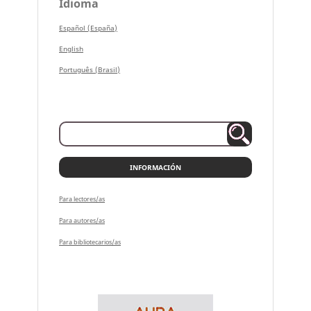
Idioma
Español (España)
English
Português (Brasil)
INFORMACIÓN
Para lectores/as
Para autores/as
Para bibliotecarios/as