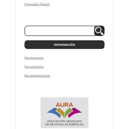
Português (Brasil)
INFORMACIÓN
Para lectores/as
Para autores/as
Para bibliotecarios/as