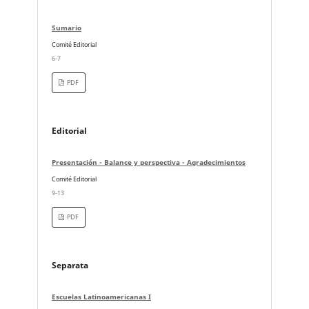
Sumario
Comité Editorial
6-7
PDF
Editorial
Presentación - Balance y perspectiva - Agradecimientos
Comité Editorial
9-13
PDF
Separata
Escuelas Latinoamericanas I