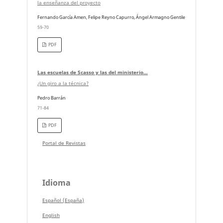
la enseñanza del proyecto
Fernando García Amen, Felipe Reyno Capurro, Ángel Armagno Gentile
59-70
PDF
Las escuelas de Scasso y las del ministerio…
¿Un giro a la técnica?
Pedro Barrán
71-84
PDF
Portal de Revistas
Idioma
Español (España)
English