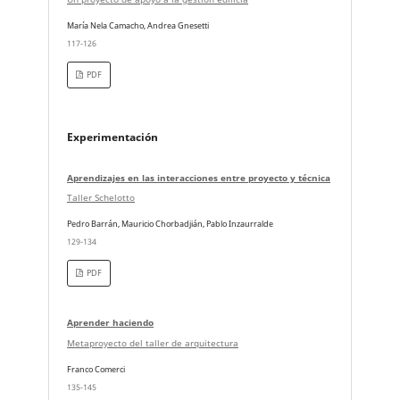
María Nela Camacho, Andrea Gnesetti
117-126
PDF
Experimentación
Aprendizajes en las interacciones entre proyecto y técnica
Taller Schelotto
Pedro Barrán, Mauricio Chorbadjián, Pablo Inzaurralde
129-134
PDF
Aprender haciendo
Metaproyecto del taller de arquitectura
Franco Comerci
135-145