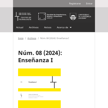
Registrarse
Entrar
Actual
Archivos
Avisos
Acerca de
Inicio
/
Archivos
/
Núm. 08 (2024): Enseñanza I
Núm. 08 (2024):
Enseñanza I