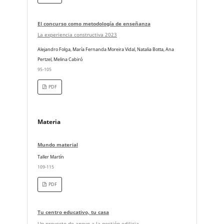
El concurso como metodología de enseñanza
La experiencia constructiva 2023
Alejandro Folga, María Fernanda Moreira Vidal, Natalia Botta, Ana
Pertzel, Melina Cabiró
95-105
PDF
Materia
Mundo material
Taller Martín
109-115
PDF
Tu centro educativo, tu casa
Un proyecto de apoyo a la gestión edilicia