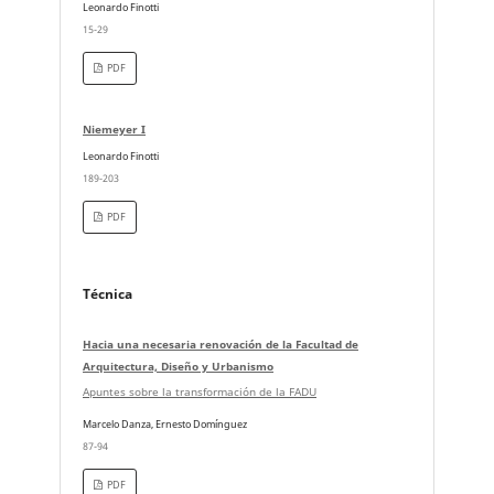
Leonardo Finotti
15-29
PDF
Niemeyer I
Leonardo Finotti
189-203
PDF
Técnica
Hacia una necesaria renovación de la Facultad de
Arquitectura, Diseño y Urbanismo
Apuntes sobre la transformación de la FADU
Marcelo Danza, Ernesto Domínguez
87-94
PDF