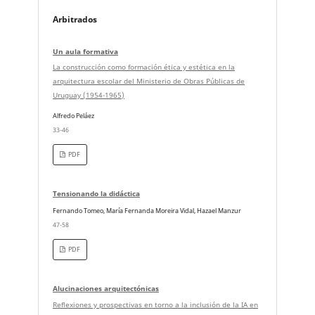
Arbitrados
Un aula formativa
La construcción como formación ética y estética en la
arquitectura escolar del Ministerio de Obras Públicas de
Uruguay (1954-1965)
Alfredo Peláez
33-46
PDF
Tensionando la didáctica
Fernando Tomeo, María Fernanda Moreira Vidal, Hazael Manzur
47-58
PDF
Alucinaciones arquitectónicas
Reflexiones y prospectivas en torno a la inclusión de la IA en