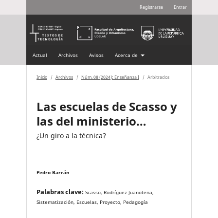
Registrarse
Entrar
Actual
Archivos
Avisos
Acerca de
Inicio
/
Archivos
/
Núm. 08 (2024): Enseñanza I
/
Arbitrados
Las escuelas de Scasso y
las del ministerio…
¿Un giro a la técnica?
Pedro Barrán
Palabras clave:
Scasso, Rodríguez Juanotena,
Sistematización, Escuelas, Proyecto, Pedagogía