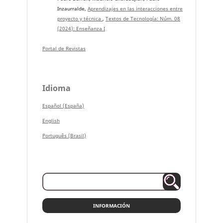
Inzaurralde,
Aprendizajes en las interacciones entre
proyecto y técnica
,
Textos de Tecnología: Núm. 08
(2024): Enseñanza I
Portal de Revistas
Idioma
Español (España)
English
Português (Brasil)
INFORMACIÓN