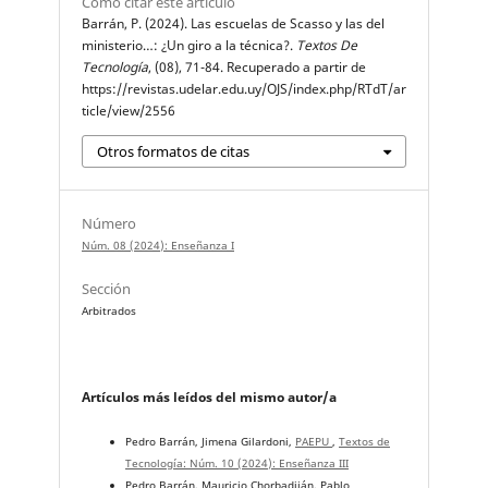
Cómo citar este artículo
Barrán, P. (2024). Las escuelas de Scasso y las del
ministerio…: ¿Un giro a la técnica?.
Textos De
Tecnología
, (08), 71-84. Recuperado a partir de
https://revistas.udelar.edu.uy/OJS/index.php/RTdT/ar
ticle/view/2556
Otros formatos de citas
Número
Núm. 08 (2024): Enseñanza I
Sección
Arbitrados
Artículos más leídos del mismo autor/a
Pedro Barrán, Jimena Gilardoni,
PAEPU
,
Textos de
Tecnología: Núm. 10 (2024): Enseñanza III
Pedro Barrán, Mauricio Chorbadjián, Pablo