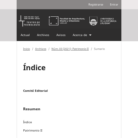
Registrarse
Entrar
Actual
Archivos
Avisos
Acerca de
Inicio
/
Archivos
/
Núm. 03 (2021): Patrimonio II
/
Sumario
Índice
Comité Editorial
Resumen
Índice
Patrimonio II