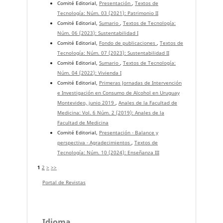
Comité Editorial,
Presentación
,
Textos de
Tecnología: Núm. 03 (2021): Patrimonio II
Comité Editorial,
Sumario
,
Textos de Tecnología:
Núm. 06 (2023): Sustentabilidad I
Comité Editorial,
Fondo de publicaciones
,
Textos de
Tecnología: Núm. 07 (2023): Sustentabilidad II
Comité Editorial,
Sumario
,
Textos de Tecnología:
Núm. 04 (2022): Vivienda I
Comité Editorial,
Primeras Jornadas de Intervención
e Investigación en Consumo de Alcohol en Uruguay
Montevideo, junio 2019
,
Anales de la Facultad de
Medicina: Vol. 6 Núm. 2 (2019): Anales de la
Facultad de Medicina
Comité Editorial,
Presentación - Balance y
perspectiva - Agradecimientos
,
Textos de
Tecnología: Núm. 10 (2024): Enseñanza III
1
2
>
>>
Portal de Revistas
Idioma