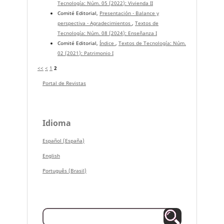
Tecnología: Núm. 05 (2022): Vivienda II
Comité Editorial,
Presentación - Balance y
perspectiva - Agradecimientos
,
Textos de
Tecnología: Núm. 08 (2024): Enseñanza I
Comité Editorial,
Índice
,
Textos de Tecnología: Núm.
02 (2021): Patrimonio I
<<
<
1
2
Portal de Revistas
Idioma
Español (España)
English
Português (Brasil)