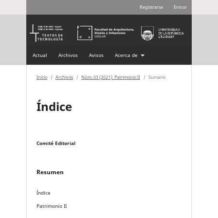
Registrarse
Entrar
Actual
Archivos
Avisos
Acerca de
Inicio
/
Archivos
/
Núm. 03 (2021): Patrimonio II
/
Sumario
Índice
Comité Editorial
Resumen
Índice
Patrimonio II