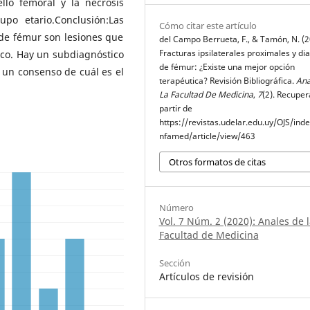
llo femoral y la necrosis
po etario.Conclusión:Las
Cómo citar este artículo
s de fémur son lesiones que
del Campo Berrueta, F., & Tamón, N. (2
Fracturas ipsilaterales proximales y dia
ico. Hay un subdiagnóstico
de fémur: ¿Existe una mejor opción
i un consenso de cuál es el
terapéutica? Revisión Bibliográfica.
Ana
La Facultad De Medicina
,
7
(2). Recuper
partir de
https://revistas.udelar.edu.uy/OJS/ind
nfamed/article/view/463
Otros formatos de citas
Número
Vol. 7 Núm. 2 (2020): Anales de l
Facultad de Medicina
Sección
Artículos de revisión