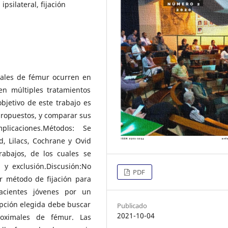
ipsilateral, fijación
imales de fémur ocurren en
ten múltiples tratamientos
objetivo de este trabajo es
propuestos, y comparar sus
plicaciones.Métodos: Se
d, Lilacs, Cochrane y Ovid
abajos, de los cuales se
n y exclusión.Discusión:No
PDF
r método de fijación para
pacientes jóvenes por un
opción elegida debe buscar
Publicado
2021-10-04
roximales de fémur. Las