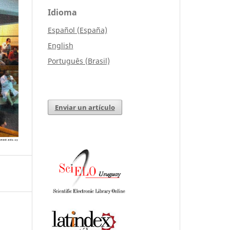
Idioma
Español (España)
English
Português (Brasil)
Enviar un artículo