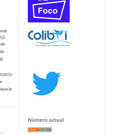
onal
4.0
.
 de
 de
ál
imiento
e
ique la
Número actual
as