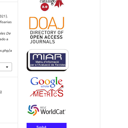
021).
fisarias
les De
ado a
ex.php/a
a