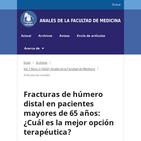
Entrar
Actual
Archivos
Avisos
Envío de artículos
Acerca de
Inicio
/
Archivos
/
Vol. 7 Núm. 2 (2020): Anales de la Facultad de Medicina
/
Artículos de revisión
Fracturas de húmero
distal en pacientes
mayores de 65 años:
¿Cuál es la mejor opción
terapéutica?