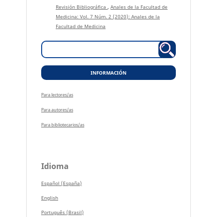
Revisión Bibliográfica
,
Anales de la Facultad de
Medicina: Vol. 7 Núm. 2 (2020): Anales de la
Facultad de Medicina
INFORMACIÓN
Para lectores/as
Para autores/as
Para bibliotecarios/as
Idioma
Español (España)
English
Português (Brasil)