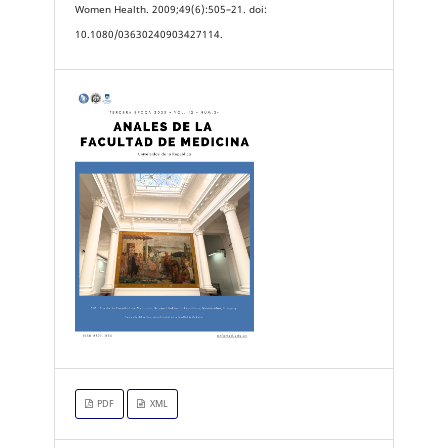
Women Health. 2009;49(6):505–21. doi:
10.1080/03630240903427114.
PDF
XML