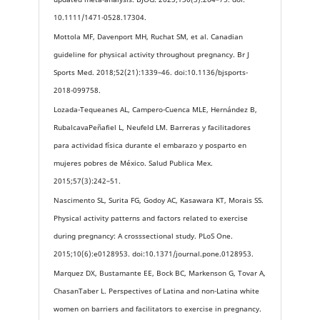
10.1111/1471-0528.17304.
Mottola MF, Davenport MH, Ruchat SM, et al. Canadian
guideline for physical activity throughout pregnancy. Br J
Sports Med. 2018;52(21):1339–46. doi:10.1136/bjsports-
2018-099758.
Lozada-Tequeanes AL, Campero-Cuenca MLE, Hernández B,
RubalcavaPeñafiel L, Neufeld LM. Barreras y facilitadores
para actividad física durante el embarazo y posparto en
mujeres pobres de México. Salud Publica Mex.
2015;57(3):242–51.
Nascimento SL, Surita FG, Godoy AC, Kasawara KT, Morais SS.
Physical activity patterns and factors related to exercise
during pregnancy: A crosssectional study. PLoS One.
2015;10(6):e0128953. doi:10.1371/journal.pone.0128953.
Marquez DX, Bustamante EE, Bock BC, Markenson G, Tovar A,
ChasanTaber L. Perspectives of Latina and non-Latina white
women on barriers and facilitators to exercise in pregnancy.