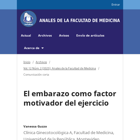
Entrar
Actual
Archivos
Avisos
Envío de artículos
Acerca de
Inicio
/
Archivos
/
Vol. 12 Núm. 2 (2025): Anales de la Facultad de Medicina
/
Comunicación corta
El embarazo como factor
motivador del ejercicio
Vanessa Guzzo
Clínica Ginecotocológica A, Facultad de Medicina,
Universidad de la República, Montevideo,