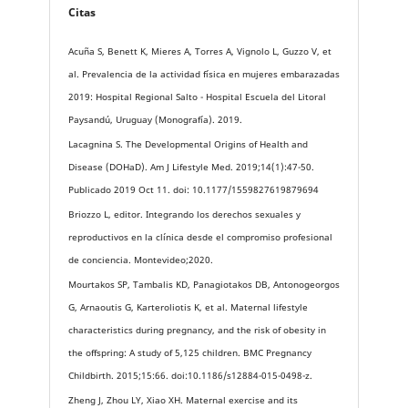
Citas
Acuña S, Benett K, Mieres A, Torres A, Vignolo L, Guzzo V, et
al. Prevalencia de la actividad física en mujeres embarazadas
2019: Hospital Regional Salto - Hospital Escuela del Litoral
Paysandú, Uruguay (Monografía). 2019.
Lacagnina S. The Developmental Origins of Health and
Disease (DOHaD). Am J Lifestyle Med. 2019;14(1):47-50.
Publicado 2019 Oct 11. doi: 10.1177/1559827619879694
Briozzo L, editor. Integrando los derechos sexuales y
reproductivos en la clínica desde el compromiso profesional
de conciencia. Montevideo;2020.
Mourtakos SP, Tambalis KD, Panagiotakos DB, Antonogeorgos
G, Arnaoutis G, Karteroliotis K, et al. Maternal lifestyle
characteristics during pregnancy, and the risk of obesity in
the offspring: A study of 5,125 children. BMC Pregnancy
Childbirth. 2015;15:66. doi:10.1186/s12884-015-0498-z.
Zheng J, Zhou LY, Xiao XH. Maternal exercise and its