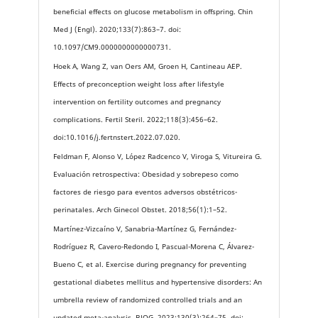
beneficial effects on glucose metabolism in offspring. Chin
Med J (Engl). 2020;133(7):863–7. doi:
10.1097/CM9.0000000000000731.
Hoek A, Wang Z, van Oers AM, Groen H, Cantineau AEP.
Effects of preconception weight loss after lifestyle
intervention on fertility outcomes and pregnancy
complications. Fertil Steril. 2022;118(3):456–62.
doi:10.1016/j.fertnstert.2022.07.020.
Feldman F, Alonso V, López Radcenco V, Viroga S, Vitureira G.
Evaluación retrospectiva: Obesidad y sobrepeso como
factores de riesgo para eventos adversos obstétricos-
perinatales. Arch Ginecol Obstet. 2018;56(1):1–52.
Martínez-Vizcaíno V, Sanabria-Martínez G, Fernández-
Rodríguez R, Cavero-Redondo I, Pascual-Morena C, Álvarez-
Bueno C, et al. Exercise during pregnancy for preventing
gestational diabetes mellitus and hypertensive disorders: An
umbrella review of randomized controlled trials and an
updated meta-analysis. BJOG. 2023;130(3):264–75. doi: