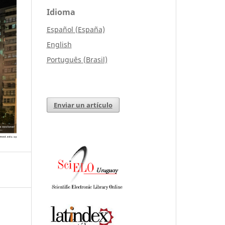
Idioma
Español (España)
English
Português (Brasil)
Enviar un artículo