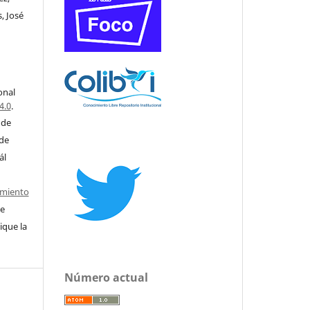
, José
onal
4.0
.
 de
 de
ál
imiento
e
ique la
Número actual