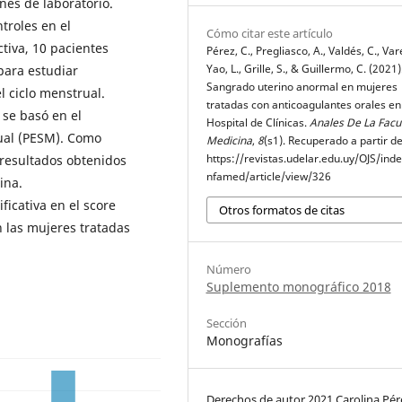
nes de laboratorio.
troles en el
Cómo citar este artículo
tiva, 10 pacientes
Pérez, C., Pregliasco, A., Valdés, C., Varel
Yao, L., Grille, S., & Guillermo, C. (2021)
para estudiar
Sangrado uterino anormal en mujeres
 ciclo menstrual.
tratadas con anticoagulantes orales en
 se basó en el
Hospital de Clínicas.
Anales De La Facu
ual (PESM). Como
Medicina
,
8
(s1). Recuperado a partir d
https://revistas.udelar.edu.uy/OJS/ind
 resultados obtenidos
nfamed/article/view/326
ina.
ficativa en el score
Otros formatos de citas
 las mujeres tratadas
Número
Suplemento monográfico 2018
Sección
Monografías
Derechos de autor 2021 Carolina Pér