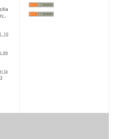
ilia
uay
,
. 10
s de
n la
23