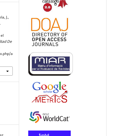
a, J.,
.
 el
ltad De
e
ex.php/a
ez,