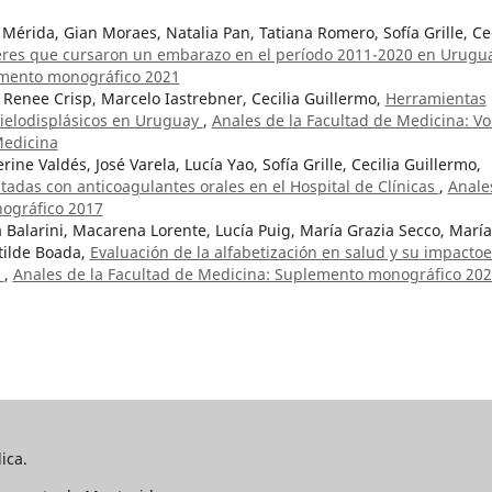
Mérida, Gian Moraes, Natalia Pan, Tatiana Romero, Sofía Grille, Cec
jeres que cursaron un embarazo en el período 2011-2020 en Urug
emento monográfico 2021
i, Renee Crisp, Marcelo Iastrebner, Cecilia Guillermo,
Herramientas
ielodisplásicos en Uruguay
,
Anales de la Facultad de Medicina: Vol
Medicina
ine Valdés, José Varela, Lucía Yao, Sofía Grille, Cecilia Guillermo,
adas con anticoagulantes orales en el Hospital de Clínicas
,
Anale
ográfico 2017
Balarini, Macarena Lorente, Lucía Puig, María Grazia Secco, María
tilde Boada,
Evaluación de la alfabetización en salud y su impactoe
e
,
Anales de la Facultad de Medicina: Suplemento monográfico 20
ica.