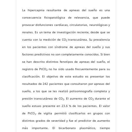
La hipercapnia resultante de apneas del sueño es una
consecuencia fisiopatológica de relevancia, que puede
provocar disfunciones cardíacas, circulatorias, neurológicas y
renales. Es un tema de investigación reciente, desde que se
cuenta con la medición de CO
transcutánea. Su prevalencia
2
en los pacientes con síndrome de apneas del sueño y sus
factores predictivos no son completamente conocidos. Si bien
se han descrito distintos fenotipos de apneas del sueño, el
registro de PtCO
no ha sido usado frecuentemente para su
2
clasificación. El objetivo de este estudio es presentar los
resultados de 242 pacientes que consultaron por apneas del
sueño, a los que se les realizó polisomnografía completa y
presión transcutánea de CO
. El aumento de CO
durante el
2
2
sueño estuvo presente en 23.6 % de los pacientes. El valor
de PtCO
de vigilia permitió clasificarlos en grupos con
2
distintos grados de severidad y fue el predictor de aumento
más importante. El bicarbonato plasmático, tiempo