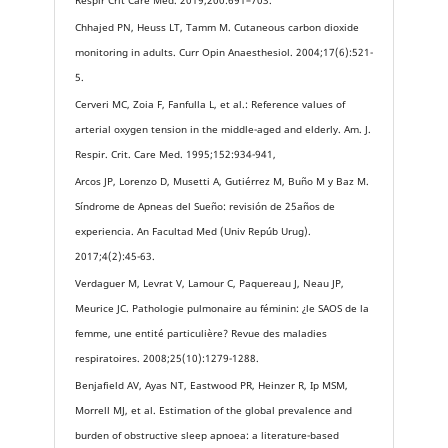
Chhajed PN, Heuss LT, Tamm M. Cutaneous carbon dioxide
monitoring in adults. Curr Opin Anaesthesiol. 2004;17(6):521-
5.
Cerveri MC, Zoia F, Fanfulla L, et al.: Reference values of
arterial oxygen tension in the middle-aged and elderly. Am. J.
Respir. Crit. Care Med. 1995;152:934-941,
Arcos JP, Lorenzo D, Musetti A, Gutiérrez M, Buño M y Baz M.
Síndrome de Apneas del Sueño: revisión de 25años de
experiencia. An Facultad Med (Univ Repúb Urug).
2017;4(2):45-63.
Verdaguer M, Levrat V, Lamour C, Paquereau J, Neau JP,
Meurice JC. Pathologie pulmonaire au féminin: ¿le SAOS de la
femme, une entité particulière? Revue des maladies
respiratoires. 2008;25(10):1279-1288.
Benjafield AV, Ayas NT, Eastwood PR, Heinzer R, Ip MSM,
Morrell MJ, et al. Estimation of the global prevalence and
burden of obstructive sleep apnoea: a literature-based