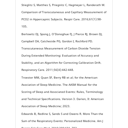
Stieglitz S, Matthes S, Priegnitz C, Hagmeyer L, Randerath W.
Comparison of Transcutaneous and Capillary Measurement of
PCO2 in Hypercapnic Subjects. Respir Care. 2016;61(1):98-
105.
Berlowitz DJ, Spong J, O’Donoghue FJ, J Pierce RJ, Brown DJ,
Campbell DA, Catcheside PG, Gordon I, Rochford PD.
Transcutaneous Measurement of Carbon Dioxide Tension
During Extended Monitoring: Evaluation of Accuracy and
Stability, and an Algorithm for Correcting Calibration Drift.
Respiratory Care. 2011;56(4):442-448.
Troester MM, Quan SF, Berry RB et al; for the American
Asociation of Sleep Medicine. The AASM Manual for the
Scoring of Sleep and Associated Events: Rules, Terminology
and Technical Specifications. Version 3. Darien, Il: American
Asociation of Sleep Medicine; 2023.
Edwards B, Redline S, Sands S and Owens R. More Than the
Sum of the Respiratory Events: Personalized Medicine. Am J
Respir Crit Care Med. 2019;200:691–703.