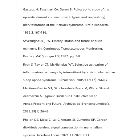
Gastaut H, Tassinari CA, Duron B. Polygraphic study of the
episodic diurnal and nocturnal (Hypnic and respiratory)
manifestations of the Pickwick syndrome. Brain Research.
1966;2:167-186.
Severinghaus, J. W. History, status and future of pulse
oximetry. En: Continuous Transcutaneous Monitoring.
Boston, MA: Springer US; 1987. pg. 3-8
Ryan S, Taylor CT, McNicholas WT. Selective activation of
inflammatory pathways by intermittent hypoxia in obstructive
sleep apnea syndrome. Circulation. 2005;112(17):2660-7.
Martinez-Garcia MA, Sánchez-de-la-Torre M, White DA and
Azarbarzin A. Hypoxic Burden in Obstructive Sleep
Apnea:Present and Future. Archivos de Bronconeumología.
2023;59(1):36-43.
Phelan DE, Mota C, Lai C,Kierans SJ, Cummins EP. Carbon
dioxidedependent signal transduction in mammalian
systems. Interface Focus. 2021;11:20200033