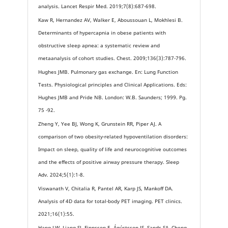
analysis. Lancet Respir Med. 2019;7(8):687-698.
Kaw R, Hernandez AV, Walker E, Aboussouan L, Mokhlesi B.
Determinants of hypercapnia in obese patients with
obstructive sleep apnea: a systematic review and
metaanalysis of cohort studies. Chest. 2009;136(3):787-796.
Hughes JMB. Pulmonary gas exchange. En: Lung Function
Tests. Physiological principles and Clinical Applications. Eds:
Hughes JMB and Pride NB. London: W.B. Saunders; 1999. Pg.
75 -92.
Zheng Y, Yee BJ, Wong K, Grunstein RR, Piper AJ. A
comparison of two obesity-related hypoventilation disorders:
Impact on sleep, quality of life and neurocognitive outcomes
and the effects of positive airway pressure therapy. Sleep
Adv. 2024;5(1):1-8.
Viswanath V, Chitalia R, Pantel AR, Karp JS, Mankoff DA.
Analysis of 4D data for total-body PET imaging. PET clinics.
2021;16(1):55.
Hang LW, Liang SJ, Finnsson E, Ágústsson JS, Sands SA, Cheng