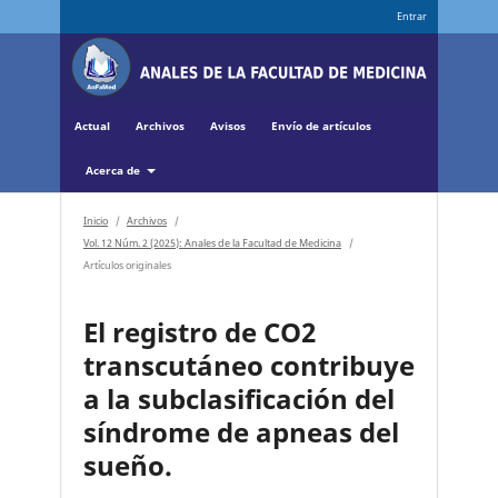
Entrar
Actual
Archivos
Avisos
Envío de artículos
Acerca de
Inicio
/
Archivos
/
Vol. 12 Núm. 2 (2025): Anales de la Facultad de Medicina
/
Artículos originales
El registro de CO2
transcutáneo contribuye
a la subclasificación del
síndrome de apneas del
sueño.