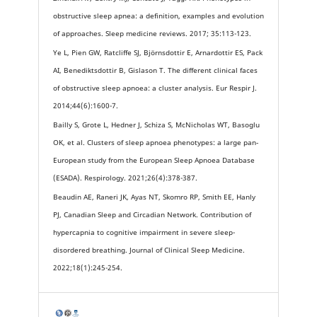
obstructive sleep apnea: a definition, examples and evolution
of approaches. Sleep medicine reviews. 2017; 35:113-123.
Ye L, Pien GW, Ratcliffe SJ, Björnsdottir E, Arnardottir ES, Pack
AI, Benediktsdottir B, Gislason T. The different clinical faces
of obstructive sleep apnoea: a cluster analysis. Eur Respir J.
2014;44(6):1600-7.
Bailly S, Grote L, Hedner J, Schiza S, McNicholas WT, Basoglu
OK, et al. Clusters of sleep apnoea phenotypes: a large pan‐
European study from the European Sleep Apnoea Database
(ESADA). Respirology. 2021;26(4):378-387.
Beaudin AE, Raneri JK, Ayas NT, Skomro RP, Smith EE, Hanly
PJ, Canadian Sleep and Circadian Network. Contribution of
hypercapnia to cognitive impairment in severe sleep-
disordered breathing. Journal of Clinical Sleep Medicine.
2022;18(1):245-254.