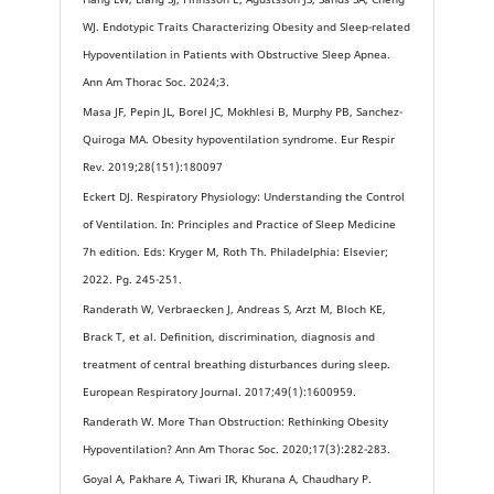
WJ. Endotypic Traits Characterizing Obesity and Sleep-related
Hypoventilation in Patients with Obstructive Sleep Apnea.
Ann Am Thorac Soc. 2024;3.
Masa JF, Pepin JL, Borel JC, Mokhlesi B, Murphy PB, Sanchez-
Quiroga MA. Obesity hypoventilation syndrome. Eur Respir
Rev. 2019;28(151):180097
Eckert DJ. Respiratory Physiology: Understanding the Control
of Ventilation. In: Principles and Practice of Sleep Medicine
7h edition. Eds: Kryger M, Roth Th. Philadelphia: Elsevier;
2022. Pg. 245-251.
Randerath W, Verbraecken J, Andreas S, Arzt M, Bloch KE,
Brack T, et al. Definition, discrimination, diagnosis and
treatment of central breathing disturbances during sleep.
European Respiratory Journal. 2017;49(1):1600959.
Randerath W. More Than Obstruction: Rethinking Obesity
Hypoventilation? Ann Am Thorac Soc. 2020;17(3):282-283.
Goyal A, Pakhare A, Tiwari IR, Khurana A, Chaudhary P.