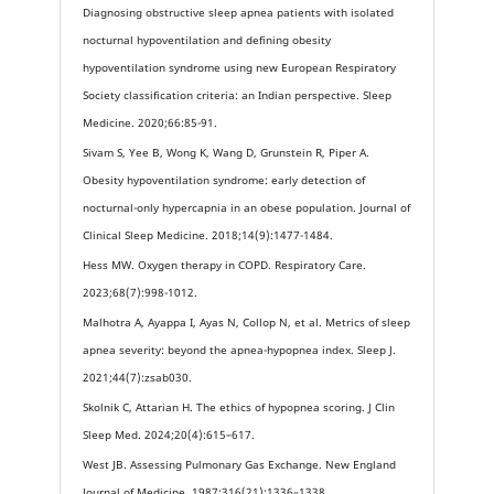
Diagnosing obstructive sleep apnea patients with isolated
nocturnal hypoventilation and defining obesity
hypoventilation syndrome using new European Respiratory
Society classification criteria: an Indian perspective. Sleep
Medicine. 2020;66:85-91.
Sivam S, Yee B, Wong K, Wang D, Grunstein R, Piper A.
Obesity hypoventilation syndrome: early detection of
nocturnal-only hypercapnia in an obese population. Journal of
Clinical Sleep Medicine. 2018;14(9):1477-1484.
Hess MW. Oxygen therapy in COPD. Respiratory Care.
2023;68(7):998-1012.
Malhotra A, Ayappa I, Ayas N, Collop N, et al. Metrics of sleep
apnea severity: beyond the apnea-hypopnea index. Sleep J.
2021;44(7):zsab030.
Skolnik C, Attarian H. The ethics of hypopnea scoring. J Clin
Sleep Med. 2024;20(4):615–617.
West JB. Assessing Pulmonary Gas Exchange. New England
Journal of Medicine. 1987;316(21):1336–1338.