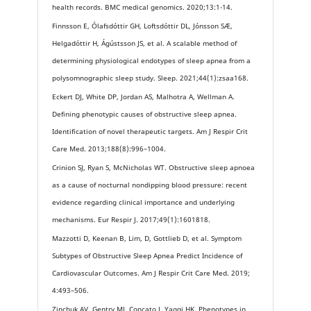
health records. BMC medical genomics. 2020;13:1-14.
Finnsson E, Ólafsdóttir GH, Loftsdóttir DL, Jónsson SÆ,
Helgadóttir H, Ágústsson JS, et al. A scalable method of
determining physiological endotypes of sleep apnea from a
polysomnographic sleep study. Sleep. 2021;44(1):zsaa168.
Eckert DJ, White DP, Jordan AS, Malhotra A, Wellman A.
Defining phenotypic causes of obstructive sleep apnea.
Identification of novel therapeutic targets. Am J Respir Crit
Care Med. 2013;188(8):996–1004.
Crinion SJ, Ryan S, McNicholas WT. Obstructive sleep apnoea
as a cause of nocturnal nondipping blood pressure: recent
evidence regarding clinical importance and underlying
mechanisms. Eur Respir J. 2017;49(1):1601818.
Mazzotti D, Keenan B, Lim, D, Gottlieb D, et al. Symptom
Subtypes of Obstructive Sleep Apnea Predict Incidence of
Cardiovascular Outcomes. Am J Respir Crit Care Med. 2019;
4:493–506.
Zinchuk AV, Gentry MJ, Concato J, Yaggi HK. Phenotypes in