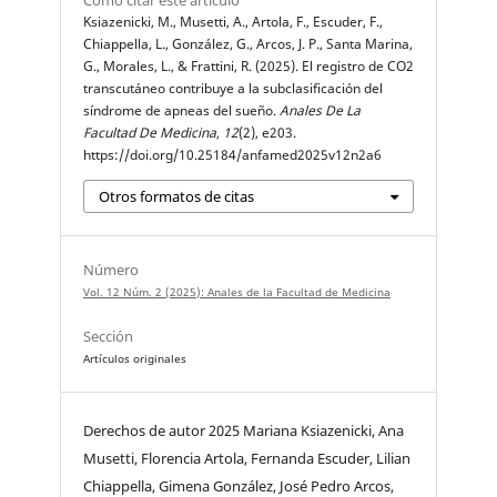
Ksiazenicki, M., Musetti, A., Artola, F., Escuder, F.,
Chiappella, L., González, G., Arcos, J. P., Santa Marina,
G., Morales, L., & Frattini, R. (2025). El registro de CO2
transcutáneo contribuye a la subclasificación del
síndrome de apneas del sueño.
Anales De La
Facultad De Medicina
,
12
(2), e203.
https://doi.org/10.25184/anfamed2025v12n2a6
Otros formatos de citas
Número
Vol. 12 Núm. 2 (2025): Anales de la Facultad de Medicina
Sección
Artículos originales
Derechos de autor 2025 Mariana Ksiazenicki, Ana
Musetti, Florencia Artola, Fernanda Escuder, Lilian
Chiappella, Gimena González, José Pedro Arcos,