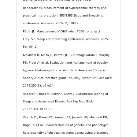
Randerath W. Measurement of hypercapnia: therapy and
practical interpretation. ERS/ESRS Sleep and Breathing
conference. Amberes, 2025. Pg. 10-12.
Pépin JL. Management of OHS: what PCO2 to target?
ERS/ESRS Sleep and Breathing conference. Amberes, 2025.
Pg: 10-12
Mokhlesi B, Masa JF, Brozek JL, Gurubhagavatula I, Murphy
PB, Piper AJ et al. Evaluation and management of obesity
hypoventilation syndrome. An official American Thoracic
Society clinical practice guideline. Am J Respir Crit Care Med.
2019;200(3): e6–e24.
Anderer P, Ross M, Cerny A, Shaw E. Automated Scoring of
Sleep and Associated Events. Adv Exp Med Biol.
2022;1384:107-130.
Veatch OJ, Bauer CR, Keenan BT, Josyula NS, Mazzotti DR,
Bagai K, et al. Characterization of genetic and phenotypic
heterogeneity of obstructive sleep apnea using electronic