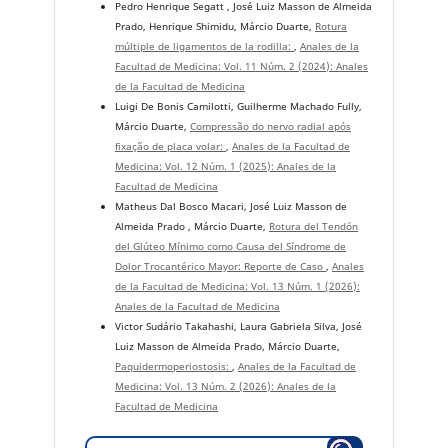
Pedro Henrique Segatt , José Luiz Masson de Almeida
Prado, Henrique Shimidu, Márcio Duarte,
Rotura
múltiple de ligamentos de la rodilla:
,
Anales de la
Facultad de Medicina: Vol. 11 Núm. 2 (2024): Anales
de la Facultad de Medicina
Luigi De Bonis Camilotti, Guilherme Machado Fully,
Márcio Duarte,
Compressão do nervo radial após
fixação de placa volar:
,
Anales de la Facultad de
Medicina: Vol. 12 Núm. 1 (2025): Anales de la
Facultad de Medicina
Matheus Dal Bosco Macari, José Luiz Masson de
Almeida Prado , Márcio Duarte,
Rotura del Tendón
del Glúteo Mínimo como Causa del Síndrome de
Dolor Trocantérico Mayor: Reporte de Caso
,
Anales
de la Facultad de Medicina: Vol. 13 Núm. 1 (2026):
Anales de la Facultad de Medicina
Victor Sudário Takahashi, Laura Gabriela Silva, José
Luiz Masson de Almeida Prado, Márcio Duarte,
Paquidermoperiostosis:
,
Anales de la Facultad de
Medicina: Vol. 13 Núm. 2 (2026): Anales de la
Facultad de Medicina