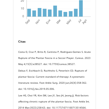
Citas
Costa D, Cruz P, Brito R, Cantista P, Rodrigues-Gomes S. Acute
Rupture of the Plantar Fascia in a Soccer Player. Cureus. 2023
May 4;15(5):e38527. doi: 10.7759/cureus.38527.
Debus F, Eschbach D, Ruchholtz S, Peterlein CD. Rupture of
plantar fascia: Current standard of therapy: A systematic
literature review. Foot Ankle Surg. 2020 Jun;26(4):358-362.
doi: 10.1016/j.fas.2019.05.006.
Lee HS, Choi YR, Kim SW, Lee JY, Seo JH, Jeong JJ. Risk factors
affecting chronic rupture of the plantar fascia. Foot Ankle Int.
2014 Mar;35(3):258-63. doi: 10.1177/1071100713514564.