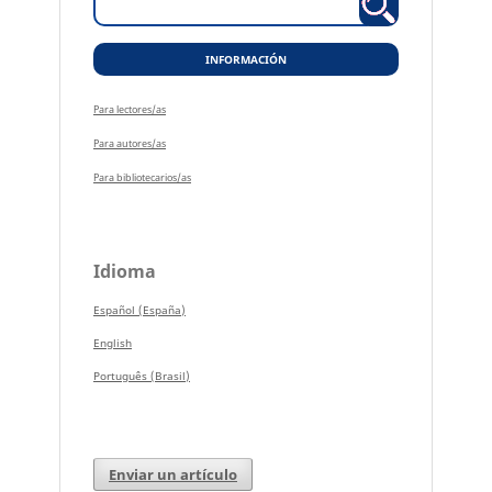
INFORMACIÓN
Para lectores/as
Para autores/as
Para bibliotecarios/as
Idioma
Español (España)
English
Português (Brasil)
Enviar un artículo