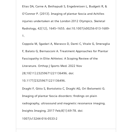
Elias DA, Carne A, Bethapudi S, Engebretsen L, Budgett R, &
O’Connor P. (2013). Imaging of plantar fascia and Achilles
injuries undertaken at the London 2012 Olympics. Skeletal
Radiology, 42(12), 1645–1655. doi:10.1007/s00256-013-1689-
1.
Coppola M, Sgadari A, Marasco D, Danti C, Vitale G, Smeraglia
F, Balato G, Bernasconi A. Treatment Approaches for Plantar
Fasciopathy in Elite Athletes: A Scoping Review of the
Literature. Orthop J Sports Med. 2022 Nov
28;10(11):23259671221136496. doi:
10.1177/23259671221136496.
Draghi F, Gitto S, Bortolotto C, Draghi AG, Ori Belometti G.
Imaging of plantar fascia disorders: findings on plain
radiography, ultrasound and magnetic resonance imaging.
Insights Imaging. 2017 Feb;8(1):69-78. doi:
1007/s13244-016-0533-2