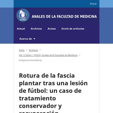
Entrar
Actual
Archivos
Avisos
Envío de artículos
Acerca de
Inicio
/
Archivos
/
Vol. 12 Núm. 1 (2025): Anales de la Facultad de Medicina
/
Imágenes biomédicas
Rotura de la fascia
plantar tras una lesión
de fútbol: un caso de
tratamiento
conservador y