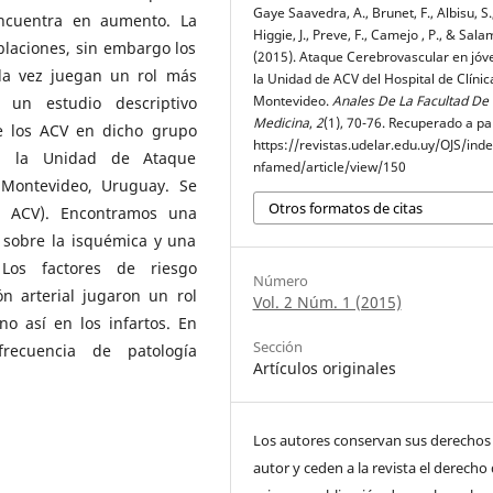
Gaye Saavedra, A., Brunet, F., Albisu, S.
encuentra en aumento. La
Higgie, J., Preve, F., Camejo , P., & Sala
blaciones, sin embargo los
(2015). Ataque Cerebrovascular en jóv
ada vez juegan un rol más
la Unidad de ACV del Hospital de Clínic
Montevideo.
Anales De La Facultad De
 un estudio descriptivo
Medicina
,
2
(1), 70-76. Recuperado a par
 de los ACV en dicho grupo
https://revistas.udelar.edu.uy/OJS/ind
n la Unidad de Ataque
nfamed/article/view/150
 Montevideo, Uruguay. Se
Otros formatos de citas
de ACV). Encontramos una
 sobre la isquémica y una
Los factores de riesgo
Número
ón arterial jugaron un rol
Vol. 2 Núm. 1 (2015)
o así en los infartos. En
Sección
recuencia de patología
Artículos originales
Los autores conservan sus derechos
autor y ceden a la revista el derecho