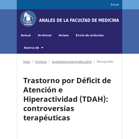
Entrar
Actual
Archivos
Avisos
Envío de artículos
Acerca de
Inicio
/
Archivos
/
Suplemento monográfico 2014
/
Monografías
Trastorno por Déficit de
Atención e
Hiperactividad (TDAH):
controversias
terapéuticas