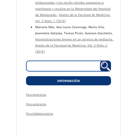
embarazadas y los recién nacidos expuestos a
marihuana y cocaína en la Maternidad del Hospital
de Maldonado
,
Anales de la Facultad de Medicina:
Vol. 3 Núm. 1 (2016)
Mariana Más, Ana Laura Casuriaga, María Uría,
Jeannette Galazka, Teresa Picón, Gustavo Giachetto,
Hospitalizaciones breves en un servicio de pediatría
,
Anales de la Facultad de Medicina: Vol. 3 Núm. 2
(2016)
INFORMACIÓN
Para lectores/as
Para autores/as
Para bibliotecarios/as