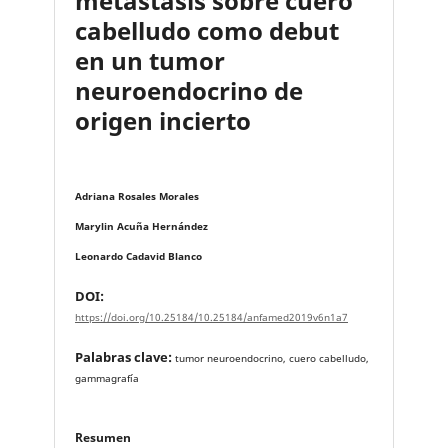
metástasis sobre cuero
cabelludo como debut
en un tumor
neuroendocrino de
origen incierto
Adriana Rosales Morales
Marylin Acuña Hernández
Leonardo Cadavid Blanco
DOI:
https://doi.org/10.25184/10.25184/anfamed2019v6n1a7
Palabras clave:
tumor neuroendocrino, cuero cabelludo,
gammagrafía
Resumen