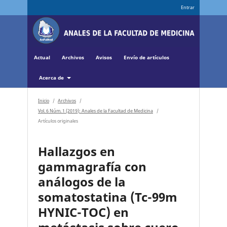
Entrar
Actual
Archivos
Avisos
Envío de artículos
Acerca de
Inicio
/
Archivos
/
Vol. 6 Núm. 1 (2019): Anales de la Facultad de Medicina
/
Artículos originales
Hallazgos en
gammagrafía con
análogos de la
somatostatina (Tc-99m
HYNIC-TOC) en