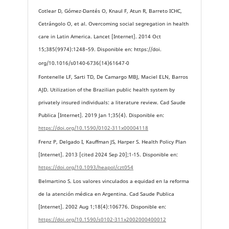
Cotlear D, Gómez-Dantés O, Knaul F, Atun R, Barreto ICHC,
Cetrángolo O, et al. Overcoming social segregation in health
care in Latin America. Lancet [Internet]. 2014 Oct
15;385(9974):1248–59. Disponible en: https://doi.
org/10.1016/s0140-6736(14)61647-0
Fontenelle LF, Sarti TD, De Camargo MBJ, Maciel ELN, Barros
AJD. Utilization of the Brazilian public health system by
privately insured individuals: a literature review. Cad Saude
Publica [Internet]. 2019 Jan 1;35(4). Disponible en:
https://doi.org/10.1590/0102-311x00004118
Frenz P, Delgado I, Kauffman JS, Harper S. Health Policy Plan
[Internet]. 2013 [cited 2024 Sep 20];1-15. Disponible en:
https://doi.org/10.1093/heapol/czt054
Belmartino S. Los valores vinculados a equidad en la reforma
de la atención médica en Argentina. Cad Saude Publica
[Internet]. 2002 Aug 1;18(4):106776. Disponible en:
https://doi.org/10.1590/s0102-311x2002000400012