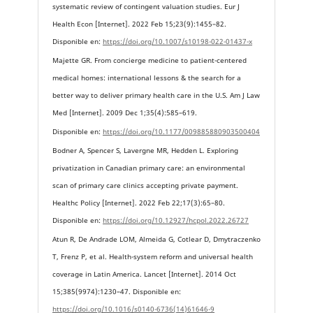
systematic review of contingent valuation studies. Eur J
Health Econ [Internet]. 2022 Feb 15;23(9):1455–82.
Disponible en:
https://doi.org/10.1007/s10198-022-01437-x
Majette GR. From concierge medicine to patient-centered
medical homes: international lessons & the search for a
better way to deliver primary health care in the U.S. Am J Law
Med [Internet]. 2009 Dec 1;35(4):585–619.
Disponible en:
https://doi.org/10.1177/009885880903500404
Bodner A, Spencer S, Lavergne MR, Hedden L. Exploring
privatization in Canadian primary care: an environmental
scan of primary care clinics accepting private payment.
Healthc Policy [Internet]. 2022 Feb 22;17(3):65–80.
Disponible en:
https://doi.org/10.12927/hcpol.2022.26727
Atun R, De Andrade LOM, Almeida G, Cotlear D, Dmytraczenko
T, Frenz P, et al. Health-system reform and universal health
coverage in Latin America. Lancet [Internet]. 2014 Oct
15;385(9974):1230–47. Disponible en:
https://doi.org/10.1016/s0140-6736(14)61646-9