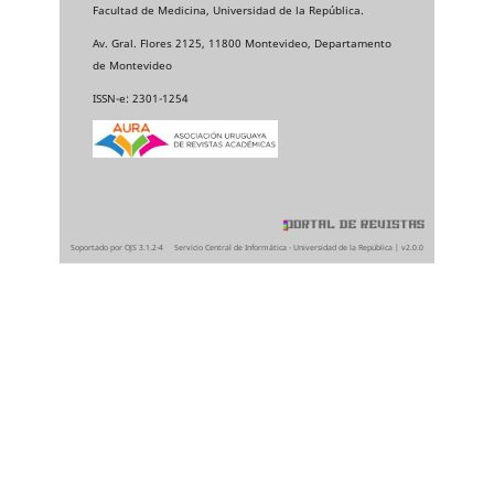
Facultad de Medicina, Universidad de la República.
Av. Gral. Flores 2125, 11800 Montevideo, Departamento
de Montevideo
ISSN-e: 2301-1254
Soportado por OJS 3.1.2-4
Servicio Central de Informática - Universidad de la República | v2.0.0