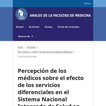
Entrar
Actual
Archivos
Avisos
Envío de artículos
Acerca de
Inicio
/
Archivos
/
Vol. 13 Núm. 1 (2026): Anales de la Facultad de Medicina
/
Artículos originales
Percepción de los
médicos sobre el efecto
de los servicios
diferenciales en el
Sistema Nacional