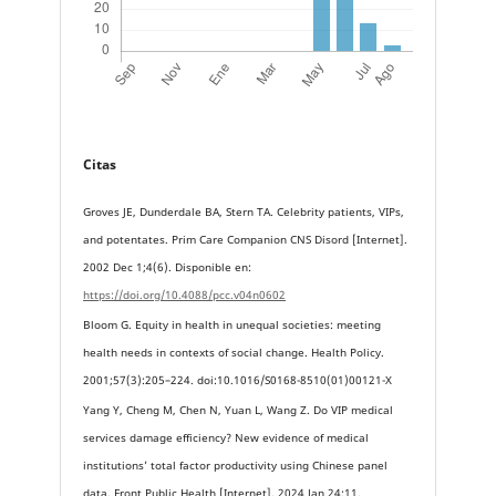
Citas
Groves JE, Dunderdale BA, Stern TA. Celebrity patients, VIPs,
and potentates. Prim Care Companion CNS Disord [Internet].
2002 Dec 1;4(6). Disponible en:
https://doi.org/10.4088/pcc.v04n0602
Bloom G. Equity in health in unequal societies: meeting
health needs in contexts of social change. Health Policy.
2001;57(3):205–224. doi:10.1016/S0168-8510(01)00121-X
Yang Y, Cheng M, Chen N, Yuan L, Wang Z. Do VIP medical
services damage efficiency? New evidence of medical
institutions’ total factor productivity using Chinese panel
data. Front Public Health [Internet]. 2024 Jan 24;11.