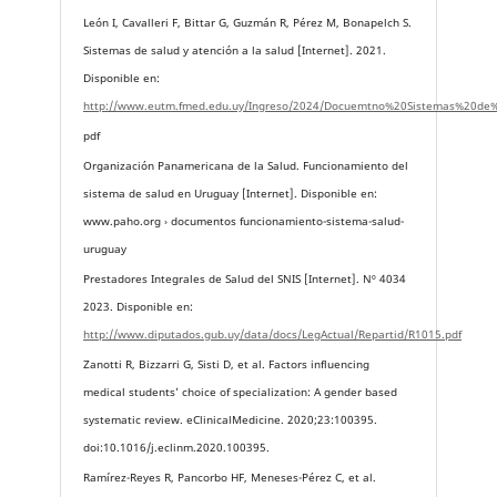
León I, Cavalleri F, Bittar G, Guzmán R, Pérez M, Bonapelch S.
Sistemas de salud y atención a la salud [Internet]. 2021.
Disponible en:
http://www.eutm.fmed.edu.uy/Ingreso/2024/Docuemtno%20Sistemas%20de
pdf
Organización Panamericana de la Salud. Funcionamiento del
sistema de salud en Uruguay [Internet]. Disponible en:
www.paho.org › documentos funcionamiento-sistema-salud-
uruguay
Prestadores Integrales de Salud del SNIS [Internet]. Nº 4034
2023. Disponible en:
http://www.diputados.gub.uy/data/docs/LegActual/Repartid/R1015.pdf
Zanotti R, Bizzarri G, Sisti D, et al. Factors influencing
medical students’ choice of specialization: A gender based
systematic review. eClinicalMedicine. 2020;23:100395.
doi:10.1016/j.eclinm.2020.100395.
Ramírez-Reyes R, Pancorbo HF, Meneses-Pérez C, et al.