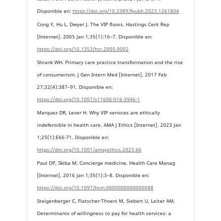
Disponible en:
https://doi.org/10.3389/fpubh.2023.1261804
Cong Y, Hu L, Dwyer J. The VIP floors. Hastings Cent Rep
[Internet]. 2005 Jan 1;35(1):16–7. Disponible en:
https://doi.org/10.1353/hcr.2005.0002
Shrank WH. Primary care practice transformation and the rise
of consumerism. J Gen Intern Med [Internet]. 2017 Feb
27;32(4):387–91. Disponible en:
https://doi.org/10.1007/s11606-016-3946-1
Marquez DR, Lever H. Why VIP services are ethically
indefensible in health care. AMA J Ethics [Internet]. 2023 Jan
1;25(1):E66-71. Disponible en:
https://doi.org/10.1001/amajethics.2023.66
Paul DP, Skiba M. Concierge medicine. Health Care Manag
[Internet]. 2016 Jan 1;35(1):3–8. Disponible en:
https://doi.org/10.1097/hcm.0000000000000088
Steigenberger C, Flatscher-Thoeni M, Siebert U, Leiter AM.
Determinants of willingness to pay for health services: a