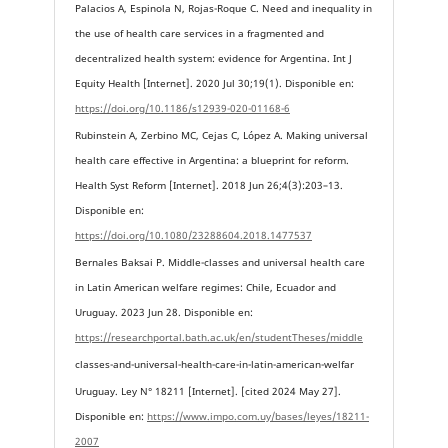
Palacios A, Espinola N, Rojas-Roque C. Need and inequality in
the use of health care services in a fragmented and
decentralized health system: evidence for Argentina. Int J
Equity Health [Internet]. 2020 Jul 30;19(1). Disponible en:
https://doi.org/10.1186/s12939-020-01168-6
Rubinstein A, Zerbino MC, Cejas C, López A. Making universal
health care effective in Argentina: a blueprint for reform.
Health Syst Reform [Internet]. 2018 Jun 26;4(3):203–13.
Disponible en:
https://doi.org/10.1080/23288604.2018.1477537
Bernales Baksai P. Middle-classes and universal health care
in Latin American welfare regimes: Chile, Ecuador and
Uruguay. 2023 Jun 28. Disponible en:
https://researchportal.bath.ac.uk/en/studentTheses/middle
classes-and-universal-health-care-in-latin-american-welfar
Uruguay. Ley N° 18211 [Internet]. [cited 2024 May 27].
Disponible en:
https://www.impo.com.uy/bases/leyes/18211-
2007