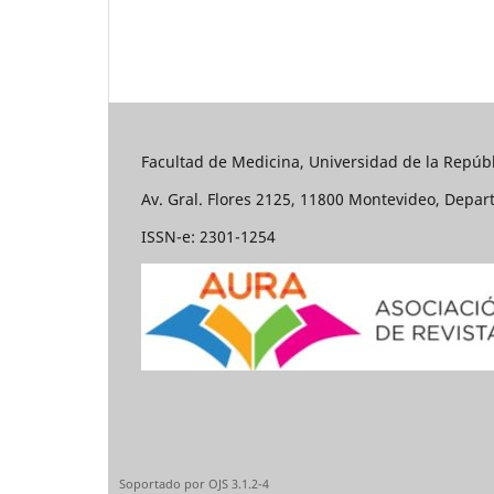
Facultad de Medicina, Universidad de la Repúbl
Av. Gral. Flores 2125, 11800 Montevideo, Depa
ISSN-e: 2301-1254
Soportado por OJS 3.1.2-4