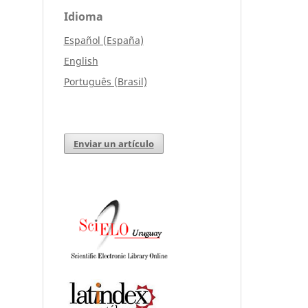
Idioma
Español (España)
English
Português (Brasil)
Enviar un artículo