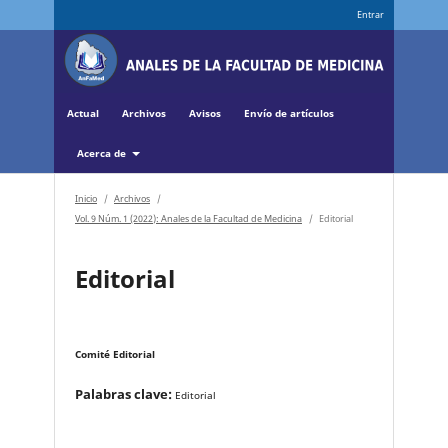
Entrar
Actual
Archivos
Avisos
Envío de artículos
Acerca de
Inicio
/
Archivos
/
Vol. 9 Núm. 1 (2022): Anales de la Facultad de Medicina
/
Editorial
Editorial
Comité Editorial
Palabras clave:
Editorial