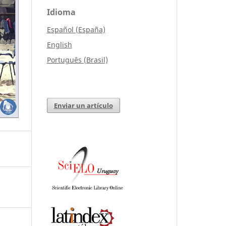
Idioma
Español (España)
English
Português (Brasil)
Enviar un artículo