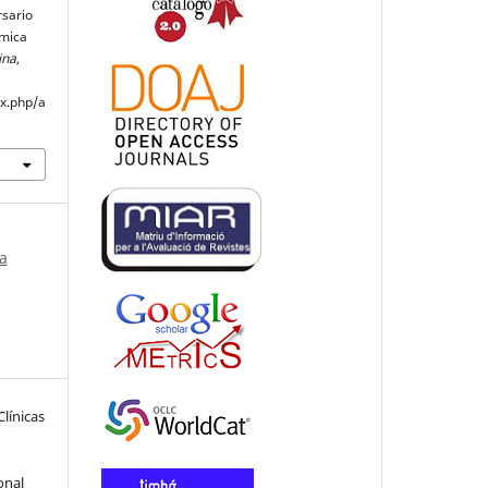
rsario
émica
ina
,
ex.php/a
a
línicas
onal