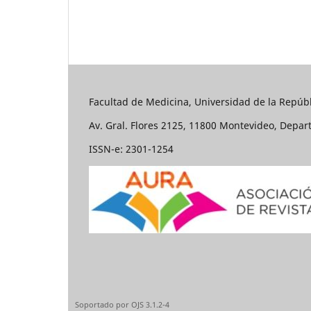
Facultad de Medicina, Universidad de la Repúbl
Av. Gral. Flores 2125, 11800 Montevideo, Depa
ISSN-e: 2301-1254
Soportado por OJS 3.1.2-4