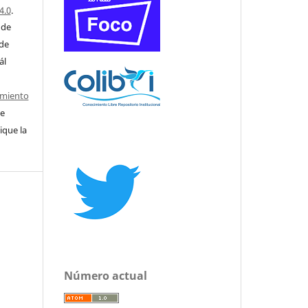
4.0
.
 de
 de
ál
imiento
e
ique la
Número actual