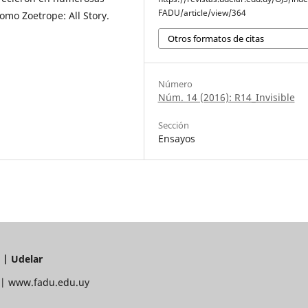
FADU/article/view/364
como Zoetrope: All Story.
Otros formatos de citas
Número
Núm. 14 (2016): R14_Invisible
Sección
Ensayos
 | Udelar
6 | www.fadu.edu.uy