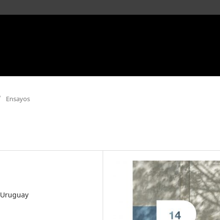
/
Ensayos
e Uruguay