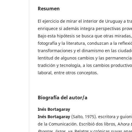
Resumen
El ejercicio de mirar el interior de Uruguay a t
enriquece si además integra perspectivas prov
Bajo esta hipótesis se busca que otras miradas,
fotografía y la literatura, conduzcan a la reflexi
transformaciones y el dinamismo en las ciudades
lentitud de algunos cambios y las permanencias
tradición y tecnología, a los cambios productivo
laboral, entre otros conceptos.
Biografía del autor/a
Inés Bortagaray
Inés Bortagaray
(Salto, 1975). escritora y guion
de la Comunicación. Escribió dos libros, A
hora 
Prontos, listos, ya
. Relatos y crónicas suyas ap