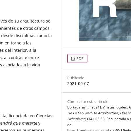
ravés de su arquitectura se
enientes de otros campos.
 desde disciplinas como la
ón en torno a las
 del interior, a la
, al contraste entre
PDF
s asociados a la vida
Publicado
2021-09-07
Cómo citar este artículo
Bortagaray, I. (2021). Viñetas locales.
R
De La Facultad De Arquitectura, Diseño
ista, licenciada en Ciencias
Urbanismo
, (14), 56-63. Recuperado a p
tendré que matarte
y
de
arecieron en numerosas
https://revistas.udelar.edu.uy/OJS/ind