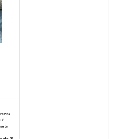
evista
 Y
artir
ex.php/R