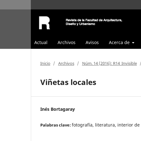
Actual
Archivos
Avisos
Acerca de
Inicio
/
Archivos
/
Núm. 14 (2016): R14_Invisible
Viñetas locales
Inés Bortagaray
fotografía, literatura, interior d
Palabras clave: