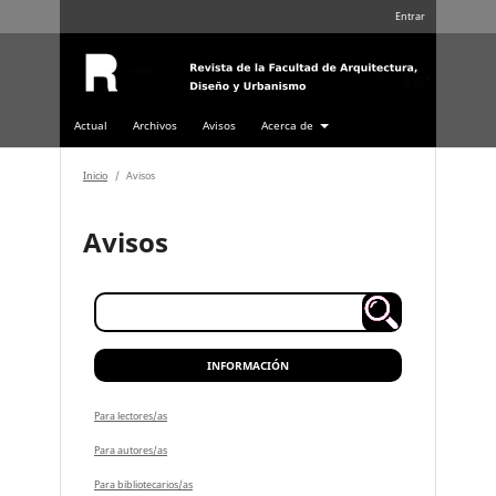
Entrar
Actual
Archivos
Avisos
Acerca de
Inicio
/
Avisos
Avisos
INFORMACIÓN
Para lectores/as
Para autores/as
Para bibliotecarios/as