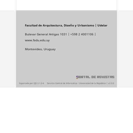
Facultad de Arquitectura, Diseño y Urbanismo | Udelar
Bulevar General Artigas 1031 | +598 2 4001106 |
www.fadu.edu.uy
Montevideo, Uruguay
Soportado por OJS 3.1.2-4
Servicio Central de Informática - Universidad de la República | v2.0.0