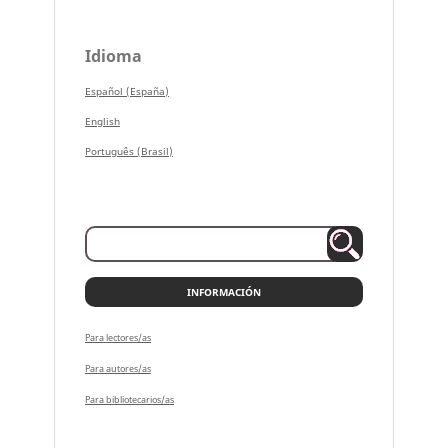
Idioma
Español (España)
English
Português (Brasil)
INFORMACIÓN
Para lectores/as
Para autores/as
Para bibliotecarios/as