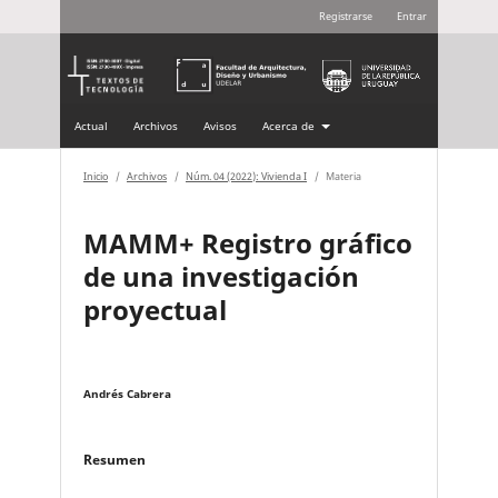
Registrarse
Entrar
Actual
Archivos
Avisos
Acerca de
Inicio
/
Archivos
/
Núm. 04 (2022): Vivienda I
/
Materia
MAMM+ Registro gráfico
de una investigación
proyectual
Andrés Cabrera
Resumen