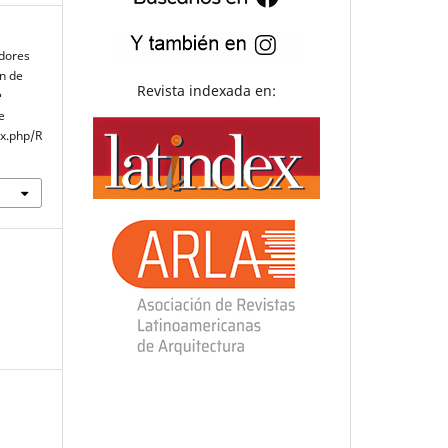
adores
an de
Revista indexada en:
e
e
ex.php/R