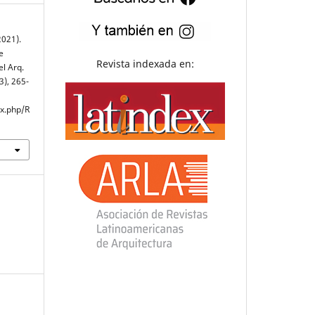
2021).
e
Revista indexada en:
l Arq.
03), 265-
ex.php/R