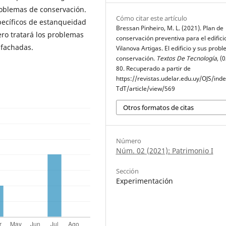
problemas de conservación.
Cómo citar este artículo
pecíficos de estanqueidad
Bressan Pinheiro, M. L. (2021). Plan de
cero tratará los problemas
conservación preventiva para el edifici
 fachadas.
Vilanova Artigas. El edificio y sus prob
conservación.
Textos De Tecnología
, (
80. Recuperado a partir de
https://revistas.udelar.edu.uy/OJS/ind
TdT/article/view/569
Otros formatos de citas
Número
Núm. 02 (2021): Patrimonio I
Sección
Experimentación