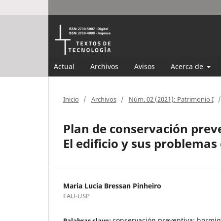
Actual
Archivos
Avisos
Acerca de
Inicio
/
Archivos
/
Núm. 02 (2021): Patrimonio I
/
Plan de conservación preven
El edificio y sus problema
Maria Lucia Bressan Pinheiro
FAU-USP
conservación preventiva; hormig
Palabras clave: