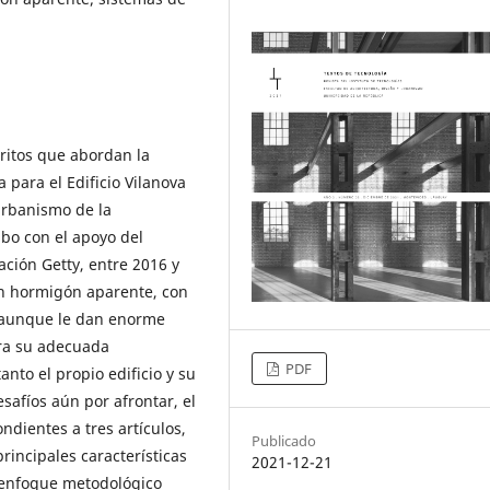
critos que abordan la
 para el Edificio Vilanova
Urbanismo de la
abo con el apoyo del
ción Getty, entre 2016 y
 en hormigón aparente, con
, aunque le dan enorme
ara su adecuada
PDF
nto el propio edificio y su
esafíos aún por afrontar, el
ndientes a tres artículos,
Publicado
principales características
2021-12-21
el enfoque metodológico