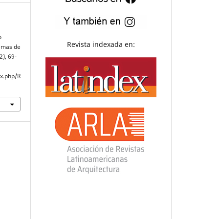
o
Revista indexada en:
lemas de
02), 69-
ex.php/R