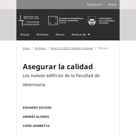
Registrarse
Entrar
Actual
Archivos
Avisos
Acerca de
Inicio
/
Archivos
/
Núm. 01 (2020): Gestión y trabajo
/
Técnica
Asegurar la calidad
Los nuevos edificios de la Facultad de
Veterinaria
EDUARDO SIUCIAK
ANDRÉS ALONZO
SOFÍA GAMBETTA