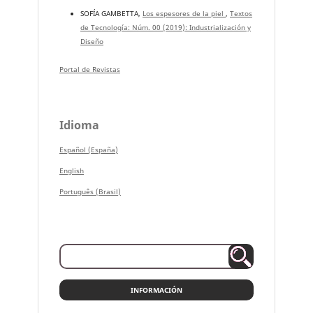
SOFÍA GAMBETTA,
Los espesores de la piel
,
Textos
de Tecnología: Núm. 00 (2019): Industrialización y
Diseño
Portal de Revistas
Idioma
Español (España)
English
Português (Brasil)
INFORMACIÓN