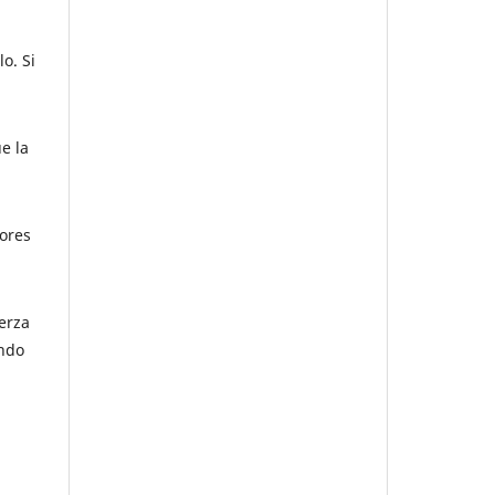
o. Si
e la
tores
erza
ando