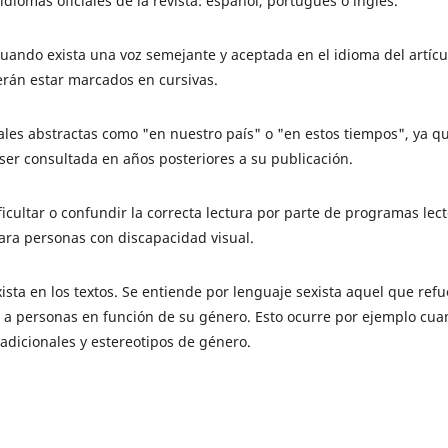
diomas oficiales de la revista: español, portugués o inglés.
uando exista una voz semejante y aceptada en el idioma del artícul
erán estar marcados en cursivas.
les abstractas como "en nuestro país" o "en estos tiempos", ya qu
ser consultada en años posteriores a su publicación.
icultar o confundir la correcta lectura por parte de programas lec
para personas con discapacidad visual.
ista en los textos. Se entiende por lenguaje sexista aquel que refu
na a personas en función de su género. Esto ocurre por ejemplo cu
dicionales y estereotipos de género.