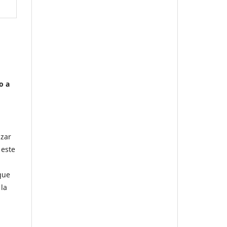
o a
azar
 este
que
la