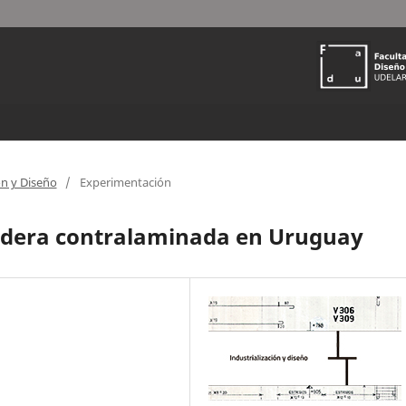
ón y Diseño
/
Experimentación
adera contralaminada en Uruguay