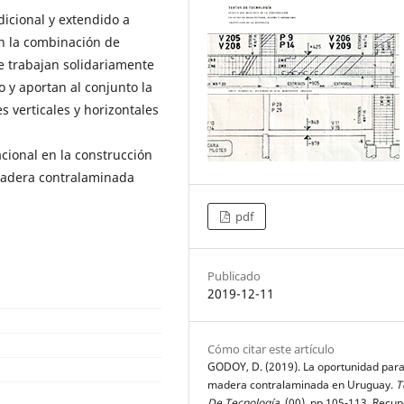
icional y extendido a
en la combinación de
 trabajan solidariamente
 y aportan al conjunto la
s verticales y horizontales
acional en la construcción
 madera contralaminada
pdf
Publicado
2019-12-11
Cómo citar este artículo
GODOY, D. (2019). La oportunidad para
madera contralaminada en Uruguay.
T
De Tecnología
, (00), pp 105-113. Recu