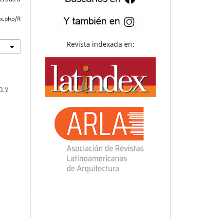
ex.php/R
Revista indexada en:
n y