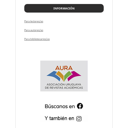
INFORMACIÓN
Para lectores/as
Para autores/as
Para bibliotecarios/as