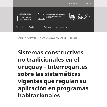
Registrarse
Entrar
Actual
Archivos
Avisos
Acerca de
Inicio
/
Archivos
/
Núm. 04 (2022): Vivienda I
/
Técnica
Sistemas constructivos
no tradicionales en el
uruguay - Interrogantes
sobre las sistemáticas
vigentes que regulan su
aplicación en programas
habitacionales