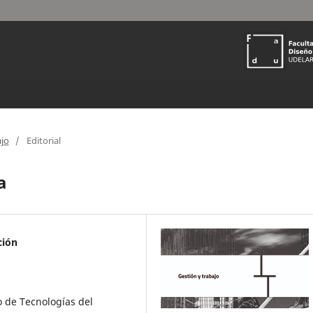
ajo
/
Editorial
a
ción
o de Tecnologías del