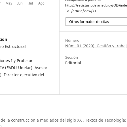
https://revistas.udelar.edu.uy/OJS/ind
TdT/article/view/71
Otros formatos de citas
ción
Número
Núm. 01 (2020): Gestión y trabaj
ño Estructural
Sección
iones I y Profesor
Editorial
IV (FADU-Udelar). Asesor
. Director ejecutivo del
n de la construcción a mediados del siglo XX
,
Textos de Tecnología:
o