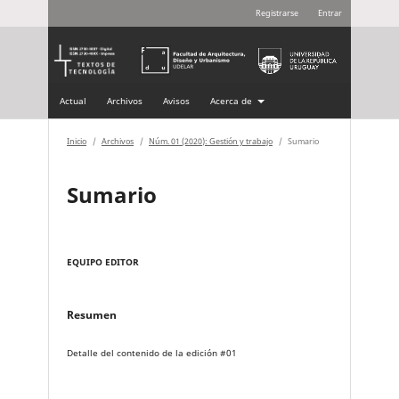
Registrarse
Entrar
Actual
Archivos
Avisos
Acerca de
Inicio
/
Archivos
/
Núm. 01 (2020): Gestión y trabajo
/
Sumario
Sumario
EQUIPO EDITOR
Resumen
Detalle del contenido de la edición #01