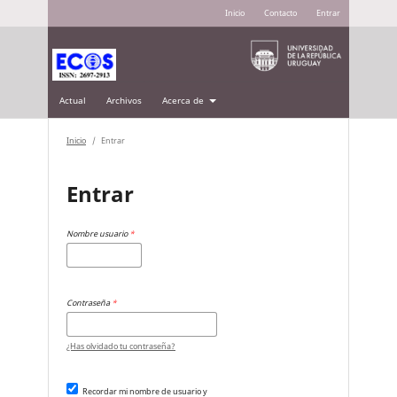
Inicio
Contacto
Entrar
Actual
Archivos
Acerca de
Inicio
/
Entrar
Entrar
Nombre usuario
*
Contraseña
*
¿Has olvidado tu contraseña?
Recordar mi nombre de usuario y