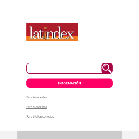
INFORMACIÓN
Para lectores/as
Para autores/as
Para bibliotecarios/as