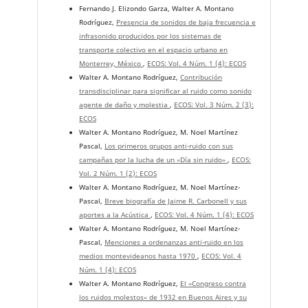
Fernando J. Elizondo Garza, Walter A. Montano
Rodríguez,
Presencia de sonidos de baja frecuencia e
infrasonido producidos por los sistemas de
transporte colectivo en el espacio urbano en
Monterrey, México
,
ECOS: Vol. 4 Núm. 1 (4): ECOS
Walter A. Montano Rodríguez,
Contribución
transdisciplinar para significar al ruido como sonido
agente de daño y molestia
,
ECOS: Vol. 3 Núm. 2 (3):
ECOS
Walter A. Montano Rodríguez, M. Noel Martínez
Pascal,
Los primeros grupos anti-ruido con sus
campañas por la lucha de un «Día sin ruido»
,
ECOS:
Vol. 2 Núm. 1 (2): ECOS
Walter A. Montano Rodríguez, M. Noel Martínez-
Pascal,
Breve biografía de Jaime R. Carbonell y sus
aportes a la Acústica
,
ECOS: Vol. 4 Núm. 1 (4): ECOS
Walter A. Montano Rodríguez, M. Noel Martínez-
Pascal,
Menciones a ordenanzas anti-ruido en los
medios montevideanos hasta 1970
,
ECOS: Vol. 4
Núm. 1 (4): ECOS
Walter A. Montano Rodríguez,
El «Congreso contra
los ruidos molestos» de 1932 en Buenos Aires y su