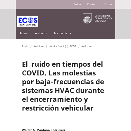
Inicio
Contacto
Entrar
Actual
Archivos
Acerca de
Inicio
/
Archivos
/
Vol. 4 Núm. 1 (4): ECOS
/
Artículos
El ruido en tiempos del
COVID. Las molestias
por baja-frecuencias de
sistemas HVAC durante
el encerramiento y
restricción vehicular
Walter A. Montano Rodríguez