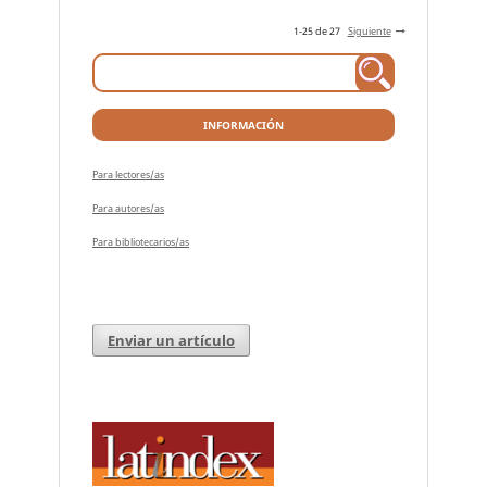
1-25 de 27
Siguiente
INFORMACIÓN
Para lectores/as
Para autores/as
Para bibliotecarios/as
Enviar un artículo