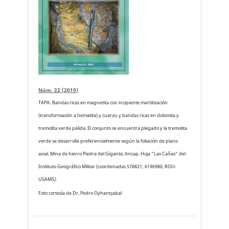
Núm. 22 (2019)
TAPA: Bandas ricas en magnetita con incipiente martitización
(transformación a hematita) y cuarzo, y bandas ricas en dolomita y
tremolita verde pálida. El conjunto se encuentra plegado y la tremolita
verde se desarrolla preferencialmente según la foliación de plano
axial. Mina de hierro Piedra del Gigante, Ancap. Hoja "Las Cañas" del
Instituto Geográfico Militar (coordenadas 578821; 6196980, ROU-
USAMS).
Foto cortesía de Dr. Pedro Oyhantçabal