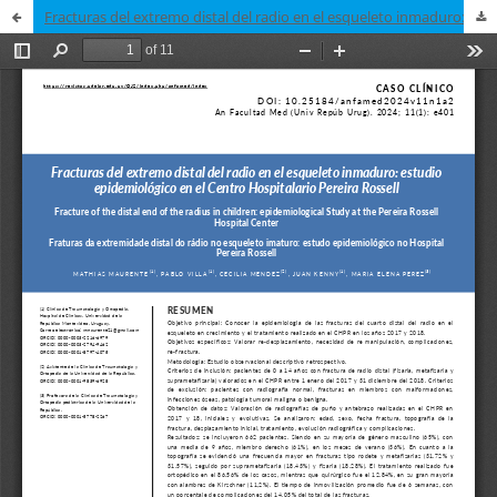
Fracturas del extremo distal del radio en el esqueleto inmaduro: estudio epidemiológico en el Centro Hospitalario Pereira Rossell