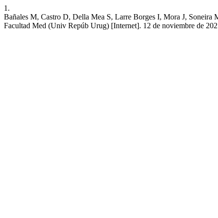
1.
Bañales M, Castro D, Della Mea S, Larre Borges I, Mora J, Soneira M,
Facultad Med (Univ Repúb Urug) [Internet]. 12 de noviembre de 2021 