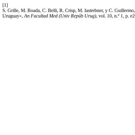
[1]
S. Grille, M. Boada, C. Belli, R. Crisp, M. Iastrebner, y C. Guillerm
Uruguay»,
An Facultad Med (Univ Repúb Urug)
, vol. 10, n.º 1, p. e