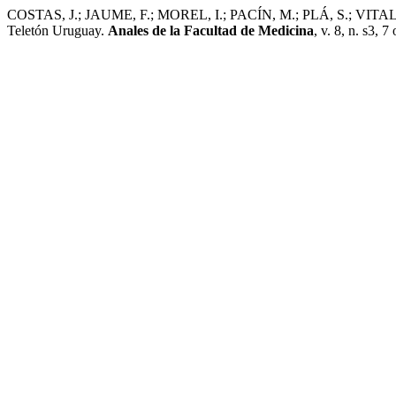
COSTAS, J.; JAUME, F.; MOREL, I.; PACÍN, M.; PLÁ, S.; VITALE, M.
Teletón Uruguay.
Anales de la Facultad de Medicina
, v. 8, n. s3, 7