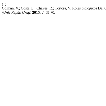
(1)
Colman, V.; Costa, E.; Chaves, R.; Tórtora, V. Roles biológicos Del
(Univ Repúb Urug)
2015
,
2
, 59-70.